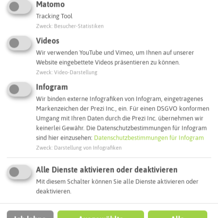
Matomo
Interaktive Karte
Tracking Tool
Zweck
:
Besucher-Statistiken
Routenplanung zum Ziel:
Videos
Wir verwenden YouTube und Vimeo, um Ihnen auf unserer
Website eingebettete Videos präsentieren zu können.
ÖPNV-Route finden
Zweck
:
Video-Darstellung
Infogram
Wir binden externe Infografiken von Infogram, eingetragenes
Autoroute finden
Markenzeichen der Prezi Inc., ein. Für einen DSGVO konformen
Umgang mit Ihren Daten durch die Prezi Inc. übernehmen wir
keinerlei Gewähr. Die Datenschutzbestimmungen für Infogram
sind hier einzusehen:
Datenschutzbestimmungen für Infogram
ATTRAKTIONEN IN DER UMGEBUNG
Zweck
:
Darstellung von Infografiken
Was ihr hier noch erleben könnt
Alle Dienste aktivieren oder deaktivieren
Mit diesem Schalter können Sie alle Dienste aktivieren oder
HERTEN
deaktivieren.