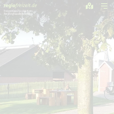
Freizeittipps für den Kreis
Recklinghausen & Bottrop
Ausflugstipps
Sport + Bewegung
Aktuelles
Freizeitregion