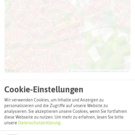
Leaflet
|
©
OpenStreetMap
contributors |
weitere Lizenzen
Adresse:
Cookie-Einstellungen
Bauer Godde
Wir verwenden Cookies, um Inhalte und Anzeigen zu
Marpenstraße 29
personalisieren und die Zugriffe auf unsere Website zu
45659 Herten
analysieren. Sie akzeptieren unsere Cookies, wenn Sie fortfahren
diese Webseite zu nutzen.
Um mehr zu erfahren, lesen Sie bitte
Webseite
unsere
Datenschutzerklärung
.