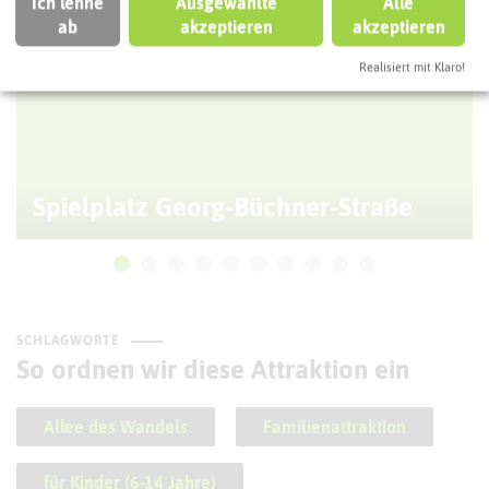
Ich lehne
Ausgewählte
Alle
ab
akzeptieren
akzeptieren
Realisiert mit Klaro!
Spielplatz Georg-Büchner-Straße
SCHLAGWORTE
So ordnen wir diese Attraktion ein
Allee des Wandels
Familienattraktion
für Kinder (6-14 Jahre)