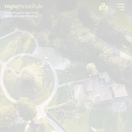
Freizeittipps für den Kreis
Recklinghausen & Bottrop
Ausflugstipps
Sport + Bewegung
Aktuelles
Freizeitregion