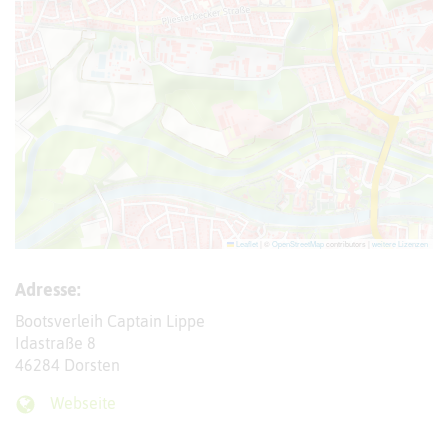
Leaflet
|
©
OpenStreetMap
contributors |
weitere Lizenzen
Adresse:
Bootsverleih Captain Lippe
Idastraße 8
46284 Dorsten
Webseite