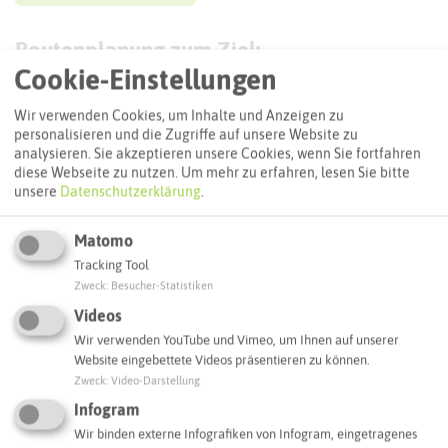
Routenplanung zum Ziel:
Cookie-Einstellungen
ÖPNV-Route finden
Wir verwenden Cookies, um Inhalte und Anzeigen zu
personalisieren und die Zugriffe auf unsere Website zu
analysieren. Sie akzeptieren unsere Cookies, wenn Sie fortfahren
diese Webseite zu nutzen.
Um mehr zu erfahren, lesen Sie bitte
Autoroute finden
unsere
Datenschutzerklärung
.
Matomo
ATTRAKTIONEN IN DER UMGEBUNG
Tracking Tool
Was ihr hier noch erleben könnt
Zweck
:
Besucher-Statistiken
Videos
Wir verwenden YouTube und Vimeo, um Ihnen auf unserer
DORSTEN
Website eingebettete Videos präsentieren zu können.
Zweck
:
Video-Darstellung
Infogram
Wir binden externe Infografiken von Infogram, eingetragenes