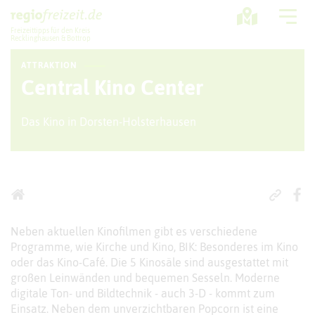
Freizeittipps für den Kreis
Recklinghausen & Bottrop
ATTRAKTION
Ausflugstipps
Central Kino Center
Sport + Bewegung
Das Kino in Dorsten-Holsterhausen
Aktuelles
Freizeitregion
Neben aktuellen Kinofilmen gibt es verschiedene
Programme, wie Kirche und Kino, BIK: Besonderes im Kino
oder das Kino-Café. Die 5 Kinosäle sind ausgestattet mit
großen Leinwänden und bequemen Sesseln. Moderne
digitale Ton- und Bildtechnik - auch 3-D - kommt zum
Einsatz. Neben dem unverzichtbaren Popcorn ist eine