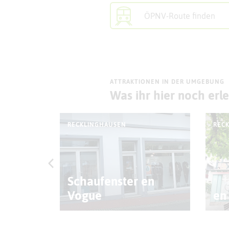
ÖPNV-Route finden
ATTRAKTIONEN IN DER UMGEBUNG
Was ihr hier noch erl
RECKLINGHAUSEN
REC
ER
Schaufenster en
Vogue
en