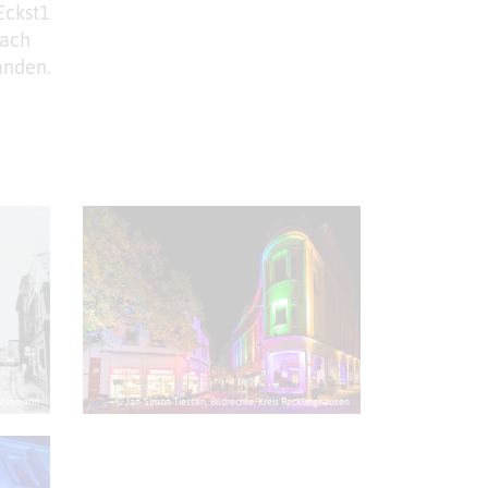
Eckst1
nach
anden.
 Wissmann
© Jan-Simon Tiessen, Bildrechte: Kreis Recklinghausen