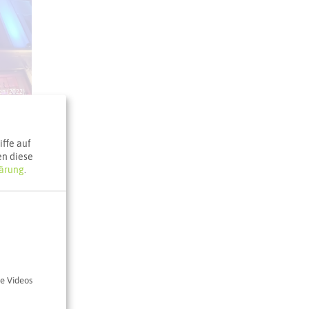
en (2022)
ffe auf
en diese
ärung
.
aus
 17
e Videos
nghausen