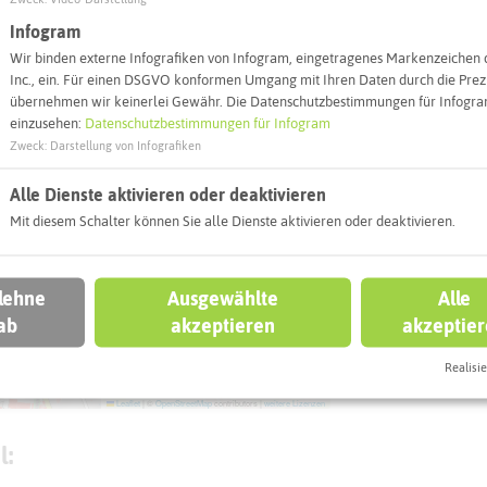
Webseite
Infogram
Wir binden externe Infografiken von Infogram, eingetragenes Markenzeichen 
Inc., ein. Für einen DSGVO konformen Umgang mit Ihren Daten durch die Prezi
Interaktiv
übernehmen wir keinerlei Gewähr. Die Datenschutzbestimmungen für Infogram
einzusehen:
Datenschutzbestimmungen für Infogram
Zweck
:
Darstellung von Infografiken
Alle Dienste aktivieren oder deaktivieren
Mit diesem Schalter können Sie alle Dienste aktivieren oder deaktivieren.
 lehne
Ausgewählte
Alle
ab
akzeptieren
akzeptie
Realisie
Leaflet
|
©
OpenStreetMap
contributors |
weitere Lizenzen
l: