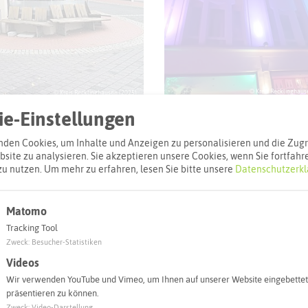
© Kreis Recklinghaus
© Kreis Recklinghausen (2025)
e-Einstellungen
den Cookies, um Inhalte und Anzeigen zu personalisieren und die Zugri
site zu analysieren. Sie akzeptieren unsere Cookies, wenn Sie fortfahr
zu nutzen.
Um mehr zu erfahren, lesen Sie bitte unsere
Datenschutzerkl
l
Matomo
Adresse:
Tracking Tool
Zweck
:
Besucher-Statistiken
Eckst1 Wirtsh
Videos
Münsterstraße
Wir verwenden YouTube und Vimeo, um Ihnen auf unserer Website eingebettet
45657 Reckli
präsentieren zu können.
Zweck
:
Video-Darstellung