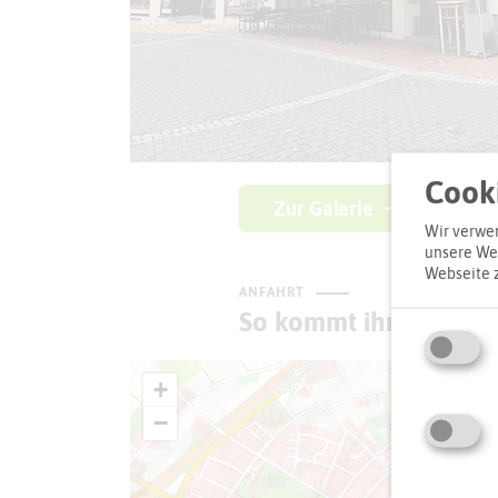
Cooki
Zur Galerie
Wir verwen
unsere Web
Webseite 
ANFAHRT
So kommt ihr zum Zie
+
−