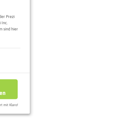
der Prezi
 Inc.
e Karte
 sind hier
ren
rt mit Klaro!