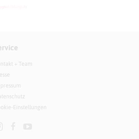
ervice
ntakt + Team
esse
mpressum
tenschutz
okie-Einstellungen