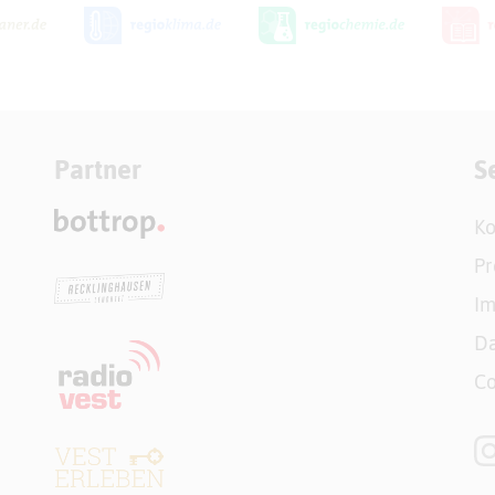
Partner
S
Ko
Pr
I
Da
Co