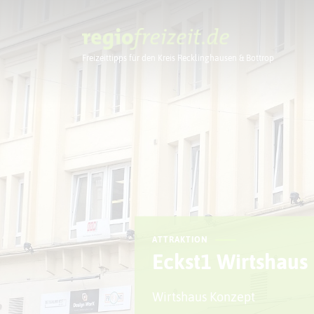
Freizeittipps für den Kreis Recklinghausen & Bottrop
Ausflugstipps
ATTRAKTION
Eckst1 Wirtshaus
Wirtshaus Konzept