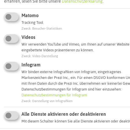
erfahren, lesen Sie bitte unsere
Datenschutzerklärung
.
Routenplanung zum Ziel:
Matomo
ÖPNV-Route finden
Tracking Tool
Zweck
:
Besucher-Statistiken
Videos
Autoroute finden
Wir verwenden YouTube und Vimeo, um Ihnen auf unserer Website
eingebettete Videos präsentieren zu können.
Zweck
:
Video-Darstellung
ATTRAKTIONEN IN DER UMGEBUNG
Infogram
Was ihr hier noch erleben könnt
Wir binden externe Infografiken von Infogram, eingetragenes
Markenzeichen der Prezi Inc., ein. Für einen DSGVO konformen 
mit Ihren Daten durch die Prezi Inc. übernehmen wir keinerlei Gew
GELSENKIRCHEN
Datenschutzbestimmungen für Infogram sind hier einzusehen:
Datenschutzbestimmungen für Infogram
Zweck
:
Darstellung von Infografiken
Alle Dienste aktivieren oder deaktivieren
Mit diesem Schalter können Sie alle Dienste aktivieren oder deakti