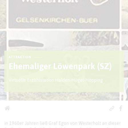
ATTRAKTION
Ehemaliger Löwenpark (SZ)
Virtuelle Erzählstation Halden-Hügel-Hopping
© Strassmann
in 1960er Jahren ließ Graf Egon von Westerholt an dieser