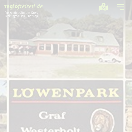
Freizeittipps für den Kreis
Recklinghausen & Bottrop
Ausflugstipps
Sport + Bewegung
Aktuelles
Freizeitregion