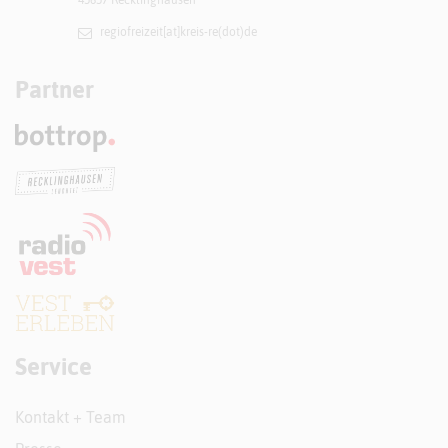
45657 Recklinghausen
regiofreizeit[at]​kreis-re(dot)de
Partner
Service
Kontakt + Team