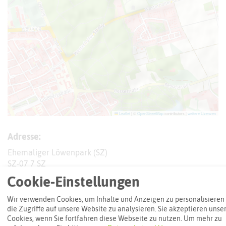
Leaflet
|
©
OpenStreetMap
contributors |
weitere Lizenzen
Adresse:
Ehemaliger Löwenpark (SZ)
SZ-07 7 SZ
45894 Gelsenkirchen
Cookie-Einstellungen
Wir verwenden Cookies, um Inhalte und Anzeigen zu personalisieren
Interaktive Karte
die Zugriffe auf unsere Website zu analysieren. Sie akzeptieren unse
Cookies, wenn Sie fortfahren diese Webseite zu nutzen.
Um mehr zu