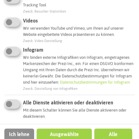
Tracking Tool
Zweck
:
Besucher-Statistiken
Adresse:
Videos
Freizeitstätte Wittringen
Wir verwenden YouTube und Vimeo, um Ihnen auf unserer
Burgstraße 64
Website eingebettete Videos präsentieren zu können.
45964 Gladbeck
Zweck
:
Video-Darstellung
Webseite
Infogram
Wir binden externe Infografiken von Infogram, eingetragenes
Markenzeichen der Prezi Inc., ein. Für einen DSGVO konformen
Umgang mit Ihren Daten durch die Prezi Inc. übernehmen wir
Interaktive Karte
keinerlei Gewähr. Die Datenschutzbestimmungen für Infogram
sind hier einzusehen:
Datenschutzbestimmungen für Infogram
Zweck
:
Darstellung von Infografiken
Routenplanung zum Ziel:
Alle Dienste aktivieren oder deaktivieren
ÖPNV-Route finden
Mit diesem Schalter können Sie alle Dienste aktivieren oder
deaktivieren.
Autoroute finden
Ich lehne
Ausgewählte
Alle