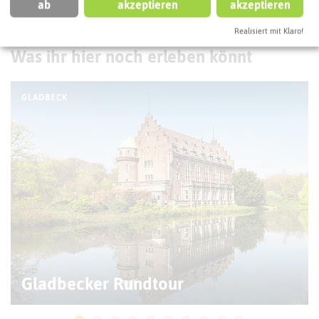
ab
akzeptieren
akzeptieren
Realisiert mit Klaro!
ATTRAKTIONEN IN DER UMGEBUNG
Was ihr hier noch erleben könnt
GLADBECK
Gladbecker Rundtour