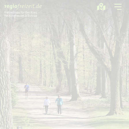
Freizeittipps für den Kreis
Recklinghausen & Bottrop
Ausflugstipps
Sport + Bewegung
Aktuelles
Freizeitregion