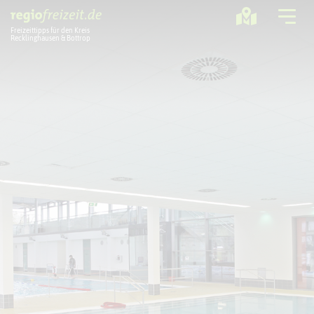
Freizeittipps für den Kreis
Recklinghausen & Bottrop
Ausflugstipps
Sport + Bewegung
Aktuelles
Freizeitregion