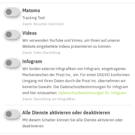
Interaktive Karte
Matomo
Tracking Tool
Routenplanung zum Ziel:
Zweck
:
Besucher-Statistiken
Videos
Wir verwenden YouTube und Vimeo, um Ihnen auf unserer
ÖPNV-Route finden
Website eingebettete Videos präsentieren zu können.
Zweck
:
Video-Darstellung
Infogram
Autoroute finden
Wir binden externe Infografiken von Infogram, eingetragenes
Markenzeichen der Prezi Inc., ein. Für einen DSGVO konformen
Umgang mit Ihren Daten durch die Prezi Inc. übernehmen wir
keinerlei Gewähr. Die Datenschutzbestimmungen für Infogram
ATTRAKTIONEN IN DER UMGEBUNG
sind hier einzusehen:
Datenschutzbestimmungen für Infogram
Was ihr hier noch erleben könnt
Zweck
:
Darstellung von Infografiken
Alle Dienste aktivieren oder deaktivieren
BOTTROP
Mit diesem Schalter können Sie alle Dienste aktivieren oder
deaktivieren.