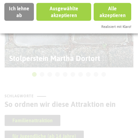
Ich lehne
Ausgewählte
Alle
ab
akzeptieren
akzeptieren
Realisiert mit Klaro!
Stolperstein Martha Dortort
SCHLAGWORTE
So ordnen wir diese Attraktion ein
Familienattraktion
für Jugendliche (ab 14 Jahre)