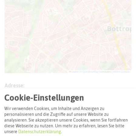
Leaflet
|
©
OpenStreetMap
contributors |
weitere Lizenzen
Adresse:
Hallenbad im Sportpark
Cookie-Einstellungen
Parkstraße 41
46236 Bottrop
Wir verwenden Cookies, um Inhalte und Anzeigen zu
personalisieren und die Zugriffe auf unsere Website zu
Webseite
analysieren. Sie akzeptieren unsere Cookies, wenn Sie fortfahren
diese Webseite zu nutzen.
Um mehr zu erfahren, lesen Sie bitte
unsere
Datenschutzerklärung
.