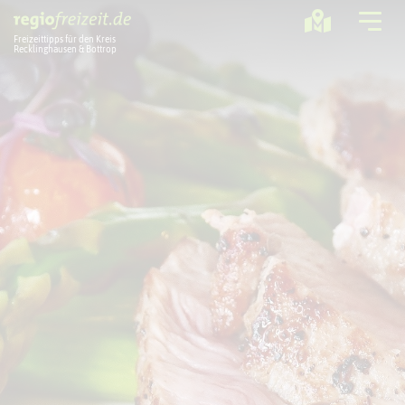
Freizeittipps für den Kreis
Recklinghausen & Bottrop
Ausflugstipps
Sport + Bewegung
Aktuelles
Freizeitregion