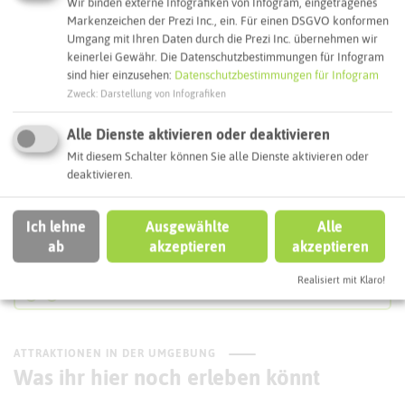
Wir binden externe Infografiken von Infogram, eingetragenes
44581 Castrop-Rauxel
Markenzeichen der Prezi Inc., ein. Für einen DSGVO konformen
Umgang mit Ihren Daten durch die Prezi Inc. übernehmen wir
Webseite
keinerlei Gewähr. Die Datenschutzbestimmungen für Infogram
sind hier einzusehen:
Datenschutzbestimmungen für Infogram
Zweck
:
Darstellung von Infografiken
Interaktive Karte
Alle Dienste aktivieren oder deaktivieren
Mit diesem Schalter können Sie alle Dienste aktivieren oder
Routenplanung zum Ziel:
deaktivieren.
ÖPNV-Route finden
Ich lehne
Ausgewählte
Alle
ab
akzeptieren
akzeptieren
Realisiert mit Klaro!
Autoroute finden
ATTRAKTIONEN IN DER UMGEBUNG
Was ihr hier noch erleben könnt