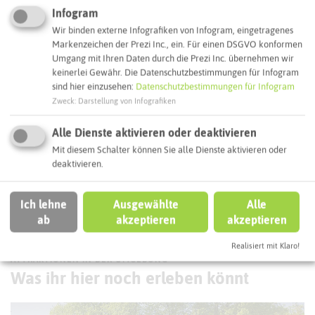
Infogram
Webseite
Wir binden externe Infografiken von Infogram, eingetragenes
Markenzeichen der Prezi Inc., ein. Für einen DSGVO konformen
Umgang mit Ihren Daten durch die Prezi Inc. übernehmen wir
Interaktive Karte
keinerlei Gewähr. Die Datenschutzbestimmungen für Infogram
sind hier einzusehen:
Datenschutzbestimmungen für Infogram
Zweck
:
Darstellung von Infografiken
Routenplanung zum Ziel:
Alle Dienste aktivieren oder deaktivieren
Mit diesem Schalter können Sie alle Dienste aktivieren oder
ÖPNV-Route finden
deaktivieren.
Ich lehne
Ausgewählte
Alle
Autoroute finden
ab
akzeptieren
akzeptieren
Realisiert mit Klaro!
ATTRAKTIONEN IN DER UMGEBUNG
Was ihr hier noch erleben könnt