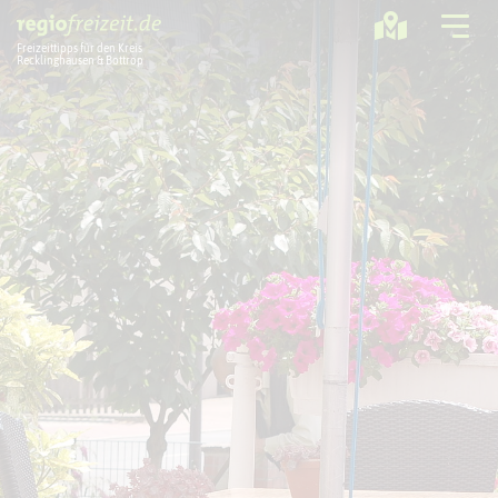
Freizeittipps für den Kreis
Recklinghausen & Bottrop
Ausflugstipps
Sport + Bewegung
Aktuelles
Freizeitregion