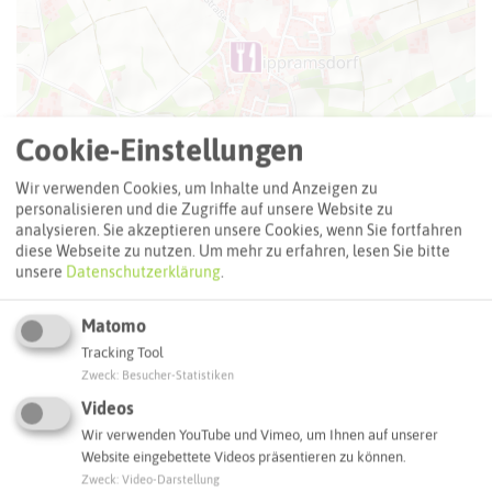
Cookie-Einstellungen
Wir verwenden Cookies, um Inhalte und Anzeigen zu
personalisieren und die Zugriffe auf unsere Website zu
analysieren. Sie akzeptieren unsere Cookies, wenn Sie fortfahren
diese Webseite zu nutzen.
Um mehr zu erfahren, lesen Sie bitte
unsere
Datenschutzerklärung
.
Matomo
Leaflet
|
©
OpenStreetMap
contributors |
weitere Lizenzen
Tracking Tool
Zweck
:
Besucher-Statistiken
Adresse:
Videos
Hotel Restaurant Himmelmann
Wir verwenden YouTube und Vimeo, um Ihnen auf unserer
Dorstener Straße 650
Website eingebettete Videos präsentieren zu können.
45721 Haltern am See
Zweck
:
Video-Darstellung