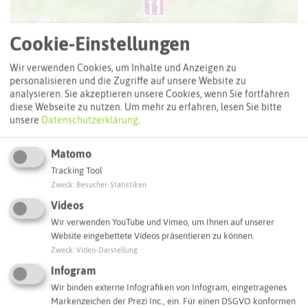
Cookie-Einstellungen
Wir verwenden Cookies, um Inhalte und Anzeigen zu
personalisieren und die Zugriffe auf unsere Website zu
analysieren. Sie akzeptieren unsere Cookies, wenn Sie fortfahren
diese Webseite zu nutzen.
Um mehr zu erfahren, lesen Sie bitte
unsere
Datenschutzerklärung
.
Matomo
Tracking Tool
Zweck
:
Besucher-Statistiken
Leaflet
|
©
OpenStreetMap
contributors |
weitere Lizenzen
Videos
Adresse:
Wir verwenden YouTube und Vimeo, um Ihnen auf unserer
Website eingebettete Videos präsentieren zu können.
Mutter Wehner Café & Restaurant
Zweck
:
Video-Darstellung
Haardstraße 196
45739 Oer-Erkenschwick
Infogram
Wir binden externe Infografiken von Infogram, eingetragenes
Webseite
Markenzeichen der Prezi Inc., ein. Für einen DSGVO konformen