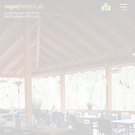
Freizeittipps für den Kreis
Recklinghausen & Bottrop
Ausflugstipps
Sport + Bewegung
Aktuelles
Freizeitregion