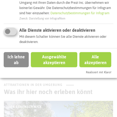
Umgang mit Ihren Daten durch die Prezi Inc. übernehmen wir
keinerlei Gewähr. Die Datenschutzbestimmungen für Infogram
sind hier einzusehen:
Datenschutzbestimmungen für Infogram
Interaktive Karte
Zweck
:
Darstellung von Infografiken
Routenplanung zum Ziel:
Alle Dienste aktivieren oder deaktivieren
Mit diesem Schalter können Sie alle Dienste aktivieren oder
deaktivieren.
ÖPNV-Route finden
Ich lehne
Ausgewählte
Alle
ab
akzeptieren
akzeptieren
Autoroute finden
Realisiert mit Klaro!
ATTRAKTIONEN IN DER UMGEBUNG
Was ihr hier noch erleben könnt
OER-ERKENSCHWICK