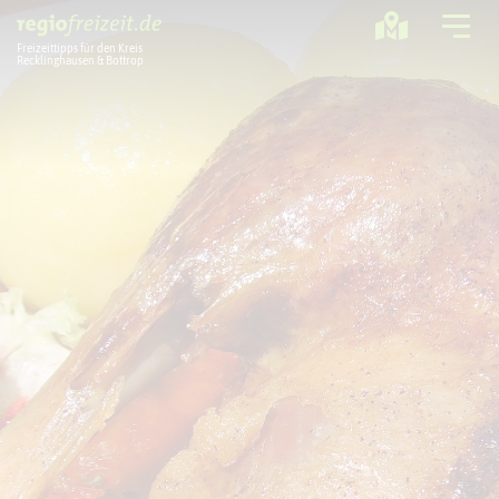
Freizeittipps für den Kreis
Recklinghausen & Bottrop
Ausflugstipps
Sport + Bewegung
Aktuelles
Freizeitregion