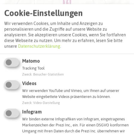
Cookie-Einstellungen
Wir verwenden Cookies, um Inhalte und Anzeigen zu
personalisieren und die Zugriffe auf unsere Website zu
analysieren. Sie akzeptieren unsere Cookies, wenn Sie fortfahren
diese Webseite zu nutzen.
Um mehr zu erfahren, lesen Sie bitte
unsere
Datenschutzerklärung
.
Matomo
Tracking Tool
Zweck
:
Besucher-Statistiken
Leaflet
|
©
OpenStreetMap
contributors |
weitere Lizenzen
Videos
Wir verwenden YouTube und Vimeo, um Ihnen auf unserer
Adresse:
Website eingebettete Videos präsentieren zu können.
Restaurant Bullerkotte
Zweck
:
Video-Darstellung
Westerholter Straße 160
Infogram
45770 Marl
Wir binden externe Infografiken von Infogram, eingetragenes
Markenzeichen der Prezi Inc., ein. Für einen DSGVO konformen
Webseite
Umgang mit Ihren Daten durch die Prezi Inc. übernehmen wir