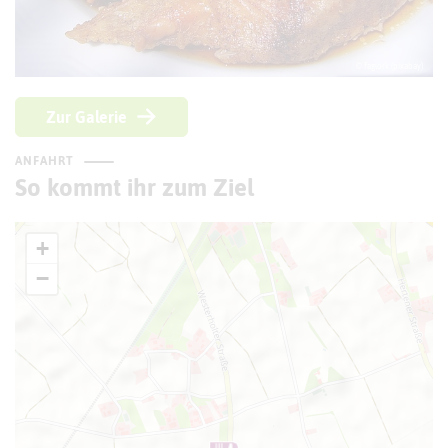
© faglork (pixabay)
Zur Galerie
ANFAHRT
So kommt ihr zum Ziel
+
−