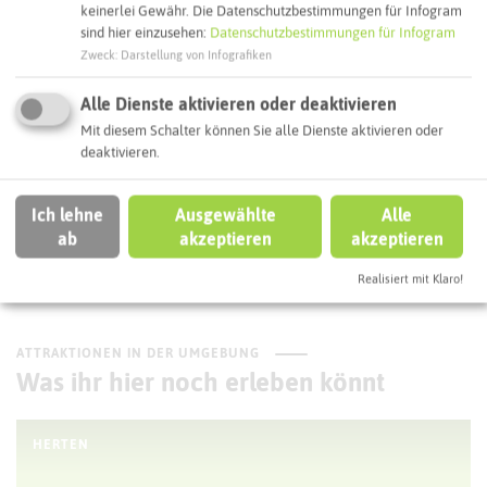
keinerlei Gewähr. Die Datenschutzbestimmungen für Infogram
sind hier einzusehen:
Datenschutzbestimmungen für Infogram
Zweck
:
Darstellung von Infografiken
Interaktive Karte
Alle Dienste aktivieren oder deaktivieren
Routenplanung zum Ziel:
Mit diesem Schalter können Sie alle Dienste aktivieren oder
deaktivieren.
ÖPNV-Route finden
Ich lehne
Ausgewählte
Alle
ab
akzeptieren
akzeptieren
Autoroute finden
Realisiert mit Klaro!
ATTRAKTIONEN IN DER UMGEBUNG
Was ihr hier noch erleben könnt
HERTEN