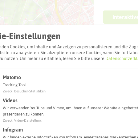
Interaktiv
e-Einstellungen
den Cookies, um Inhalte und Anzeigen zu personalisieren und die Zugri
site zu analysieren. Sie akzeptieren unsere Cookies, wenn Sie fortfahr
zu nutzen.
Um mehr zu erfahren, lesen Sie bitte unsere
Datenschutzerkl
Matomo
Tracking Tool
Zweck
:
Besucher-Statistiken
Leaflet
|
©
OpenStreetMap
contributors |
weitere Lizenzen
Videos
Wir verwenden YouTube und Vimeo, um Ihnen auf unserer Website eingebettet
l:
präsentieren zu können.
Zweck
:
Video-Darstellung
Autoroute finden
Infogram
Wir binden externe Infografiken von Infogram, eingetragenes Markenzeichen 