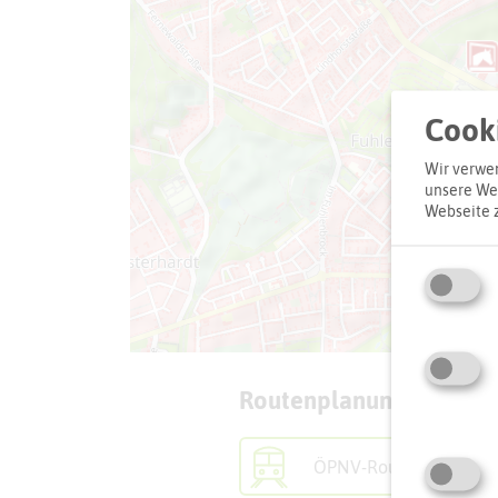
Cooki
Wir verwen
unsere Web
Webseite 
Routenplanung zum Zie
ÖPNV-Route finden