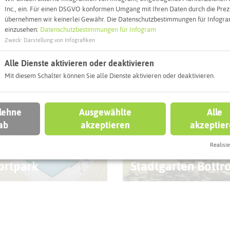
Inc., ein. Für einen DSGVO konformen Umgang mit Ihren Daten durch die Prezi
übernehmen wir keinerlei Gewähr. Die Datenschutzbestimmungen für Infogram
einzusehen:
Datenschutzbestimmungen für Infogram
Zweck
:
Darstellung von Infografiken
eben könnt
Alle Dienste aktivieren oder deaktivieren
Mit diesem Schalter können Sie alle Dienste aktivieren oder deaktivieren.
TROP
BOTTROP
 lehne
Ausgewählte
Alle
ab
akzeptieren
akzeptie
Realisie
llenbad im
Minigolf im
ortpark
Stadtgarten Bottr