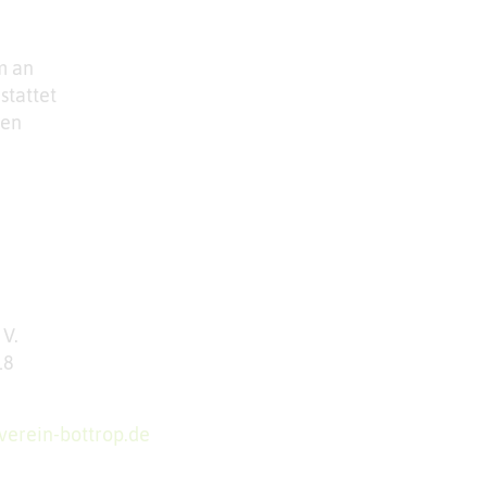
m an
stattet
gen
 V.
18
verein-bottrop.de