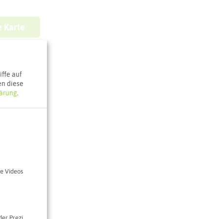
e Karte
ffe auf
en diese
ärung
.
e Videos
der Prezi