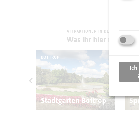
ATTRAKTIONEN IN DER UMGEBUNG
Was ihr hier noch erl
BOTTROP
BOT
Ich
rat
Ha
Stadtgarten Bottrop
Sp