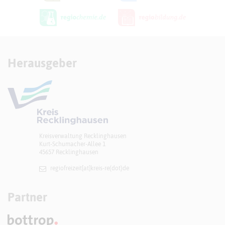
Herausgeber
Kreisverwaltung Recklinghausen
Kurt-Schumacher-Allee 1
45657 Recklinghausen
regiofreizeit[at]​kreis-re(dot)de
Partner