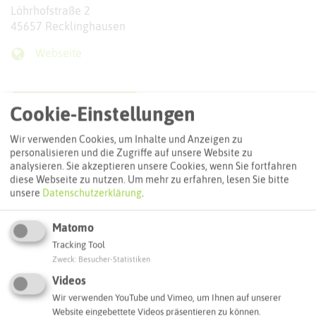
Löhrhofstraße 2
45657 Recklinghausen
Webseite
Interaktive Karte
Cookie-Einstellungen
Wir verwenden Cookies, um Inhalte und Anzeigen zu
Routenplanung zum Ziel:
personalisieren und die Zugriffe auf unsere Website zu
analysieren. Sie akzeptieren unsere Cookies, wenn Sie fortfahren
diese Webseite zu nutzen.
Um mehr zu erfahren, lesen Sie bitte
ÖPNV-Route finden
unsere
Datenschutzerklärung
.
Matomo
Autoroute finden
Tracking Tool
Zweck
:
Besucher-Statistiken
Videos
ATTRAKTIONEN IN DER UMGEBUNG
Wir verwenden YouTube und Vimeo, um Ihnen auf unserer
Was ihr hier noch erleben könnt
Website eingebettete Videos präsentieren zu können.