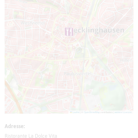
Leaflet
|
©
OpenStreetMap
contributors |
weitere Lizenzen
Adresse:
Ristorante La Dolce Vita