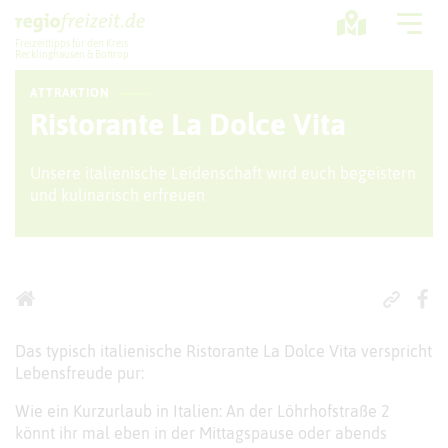
Freizeittipps für den Kreis
Recklinghausen & Bottrop
ATTRAKTION
Ausflugstipps
Ristorante La Dolce Vita
Sport + Bewegung
Unsere italienische Leidenschaft wird euch begeistern
und kulinarisch erfreuen
Aktuelles
Freizeitregion
Das typisch italienische Ristorante La Dolce Vita verspricht
Lebensfreude pur:
Wie ein Kurzurlaub in Italien: An der Löhrhofstraße 2
könnt ihr mal eben in der Mittagspause oder abends