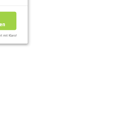
ren
rt mit Klaro!