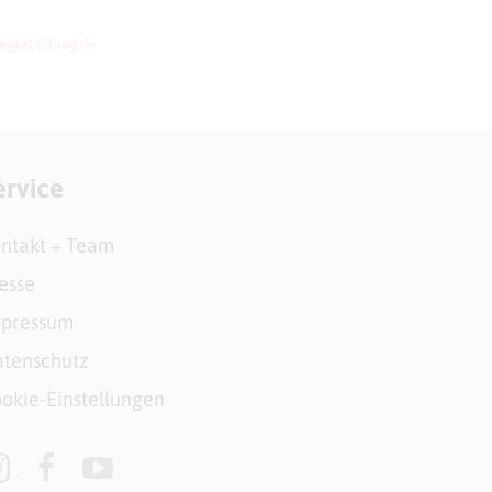
ervice
ntakt + Team
esse
mpressum
tenschutz
okie-Einstellungen