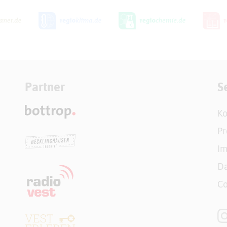
Partner
S
Ko
Pr
I
Da
Co