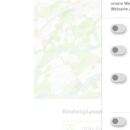
unsere Web
Webseite 
Routenplanung zum Zie
ÖPNV-Route finden