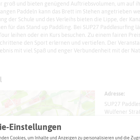
hr groß und bieten genügend Auftriebsvolumen, um auf i
 langen Paddeln kann das Brett im Stehen angetrieben w
g der Schule und des Verleihs bieten die Lippe, der Kan
en für das Stand up Paddling. Bei SUP27 Paddlesurfing läs
Tour leihen oder ein Kurs besuchen. Zu einem fairen Prei
hrittene den Sport erlernen und vertiefen. Der Veransta
lebnis mit viel Spaß und enger Verbundenheit mit der Nat
l
Adresse:
SUP27 Paddles
Wulfener Stra
45772 Marl
e-Einstellungen
info@sup
den Cookies, um Inhalte und Anzeigen zu personalisieren und die Zugri