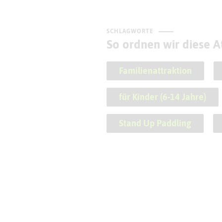
SCHLAGWORTE
So ordnen wir diese At
Familienattraktion
für Kinder (6-14 Jahre)
Stand Up Paddling