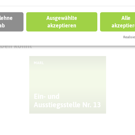
 lehne
Ausgewählte
Alle
ab
akzeptieren
akzeptie
Realisie
eben könnt
MARL
Ein- und
Ausstiegsstelle Nr. 13