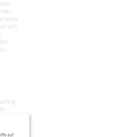
hnen
erden.
al sowie
st sich
s
lter
ur.
urfing
ße
27.de
ffe auf