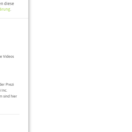
en diese
ärung
.
e Karte
e Videos
der Prezi
 Inc.
 sind hier