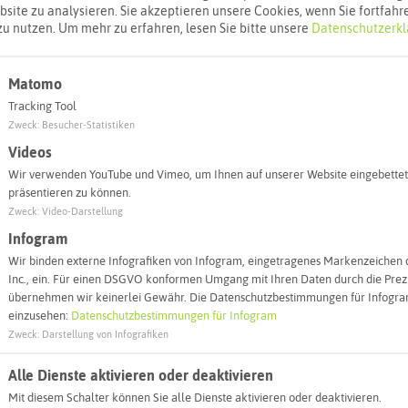
Webseite
site zu analysieren. Sie akzeptieren unsere Cookies, wenn Sie fortfahr
zu nutzen.
Um mehr zu erfahren, lesen Sie bitte unsere
Datenschutzerkl
Interaktiv
Matomo
Tracking Tool
Zweck
:
Besucher-Statistiken
Videos
Wir verwenden YouTube und Vimeo, um Ihnen auf unserer Website eingebettet
präsentieren zu können.
Zweck
:
Video-Darstellung
Infogram
Wir binden externe Infografiken von Infogram, eingetragenes Markenzeichen 
Inc., ein. Für einen DSGVO konformen Umgang mit Ihren Daten durch die Prezi
übernehmen wir keinerlei Gewähr. Die Datenschutzbestimmungen für Infogram
Leaflet
|
©
OpenStreetMap
contributors |
weitere Lizenzen
einzusehen:
Datenschutzbestimmungen für Infogram
Zweck
:
Darstellung von Infografiken
l:
Alle Dienste aktivieren oder deaktivieren
Mit diesem Schalter können Sie alle Dienste aktivieren oder deaktivieren.
Autoroute finden