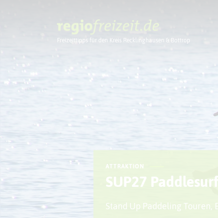
Freizeittipps für den Kreis Recklinghausen & Bottrop
Ausflugstipps
ATTRAKTION
SUP27 Paddlesurf
Stand Up Paddeling Touren, E