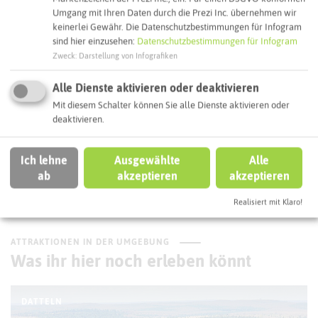
Umgang mit Ihren Daten durch die Prezi Inc. übernehmen wir
keinerlei Gewähr. Die Datenschutzbestimmungen für Infogram
sind hier einzusehen:
Datenschutzbestimmungen für Infogram
Interaktive Karte
Zweck
:
Darstellung von Infografiken
Alle Dienste aktivieren oder deaktivieren
Routenplanung zum Ziel:
Mit diesem Schalter können Sie alle Dienste aktivieren oder
deaktivieren.
ÖPNV-Route finden
Ich lehne
Ausgewählte
Alle
ab
akzeptieren
akzeptieren
Autoroute finden
Realisiert mit Klaro!
ATTRAKTIONEN IN DER UMGEBUNG
Was ihr hier noch erleben könnt
DATTELN