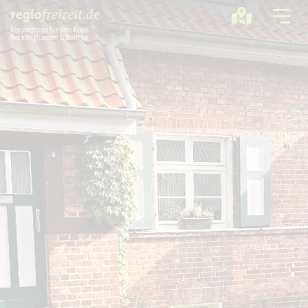
Freizeittipps für den Kreis
Recklinghausen & Bottrop
Ausflugstipps
Sport + Bewegung
Aktuelles
Freizeitregion