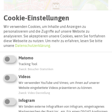
Cookie-Einstellungen
Wir verwenden Cookies, um Inhalte und Anzeigen zu
personalisieren und die Zugriffe auf unsere Website zu
analysieren. Sie akzeptieren unsere Cookies, wenn Sie fortfahren
diese Webseite zu nutzen.
Um mehr zu erfahren, lesen Sie bitte
unsere
Datenschutzerklärung
.
Matomo
Tracking Tool
Zweck
:
Besucher-Statistiken
Leaflet
|
©
OpenStreetMap
contributors |
weitere Lizenzen
Videos
Adresse:
Wir verwenden YouTube und Vimeo, um Ihnen auf unserer
Website eingebettete Videos präsentieren zu können.
50er Jahre Museum Datteln
Zweck
:
Video-Darstellung
Kolonialstraße 1 a
Infogram
45711 Datteln
Wir binden externe Infografiken von Infogram, eingetragenes
Webseite
Markenzeichen der Prezi Inc., ein. Für einen DSGVO konformen