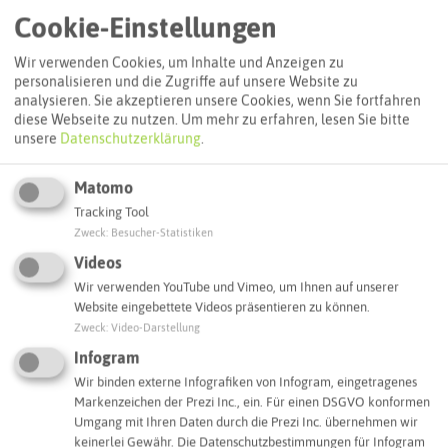
1.200 KM RADWEGE
Cookie-Einstellungen
Übersichtskarte radrevier.ruhr
Wir verwenden Cookies, um Inhalte und Anzeigen zu
personalisieren und die Zugriffe auf unsere Website zu
+
analysieren. Sie akzeptieren unsere Cookies, wenn Sie fortfahren
diese Webseite zu nutzen.
Um mehr zu erfahren, lesen Sie bitte
−
unsere
Datenschutzerklärung
.
Matomo
Tracking Tool
Zweck
:
Besucher-Statistiken
Videos
Wir verwenden YouTube und Vimeo, um Ihnen auf unserer
Website eingebettete Videos präsentieren zu können.
Zweck
:
Video-Darstellung
Infogram
Wir binden externe Infografiken von Infogram, eingetragenes
Markenzeichen der Prezi Inc., ein. Für einen DSGVO konformen
Umgang mit Ihren Daten durch die Prezi Inc. übernehmen wir
keinerlei Gewähr. Die Datenschutzbestimmungen für Infogram