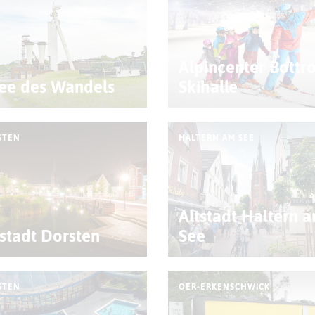
Alpincenter Bottr
lee des Wandels
Skihalle
STEN
HALTERN AM SEE
Altstadt Haltern 
tstadt Dorsten
See
STEN
OER-ERKENSCHWICK