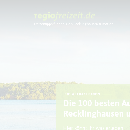
Freizeittipps für den Kreis Recklinghausen & Bottrop
Ausflugstipps
TOP-ATTRAKTIONEN
Die 100 besten Au
Recklinghausen u
Hier könnt ihr was erleben!