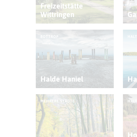
Freizeitstätte
Wittringen
Ga
BOTTROP
HALT
Halde Haniel
Ha
MEHRERE STÄDTE
HALT
Ho