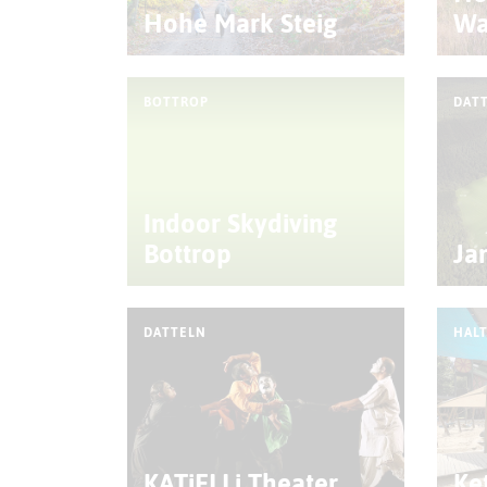
Hohe Mark Steig
Wa
BOTTROP
DAT
Indoor Skydiving
Bottrop
Ja
DATTELN
HALT
KATiELLi Theater
Ke