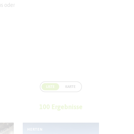
us oder
r
LISTE
KARTE
100 Ergebnisse
HERTEN