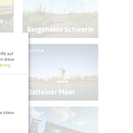
m
Bergehalde Schwerin
DATTELN
ffe auf
en diese
ärung
.
rst
Dattelner Meer
e Videos
BOTTROP