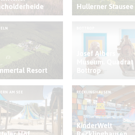
cholderheide
Hullerner Stausee
TELN
BOTTROP
Josef Albers
Museum. Quadrat
mmertal Resort
Bottrop
ERN AM SEE
RECKLINGHAUSEN
KinderWelt
tteler Hof
Recklinghausen