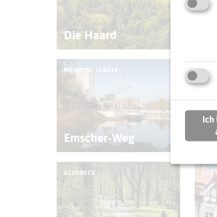
Die Haard
Di
MEHRERE STÄDTE
MAR
Ich
Emscher-Weg
Fl
GLADBECK
BOT