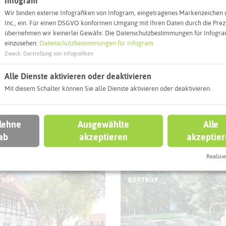
Infogram
Wir binden externe Infografiken von Infogram, eingetragenes Markenzeichen 
Inc., ein. Für einen DSGVO konformen Umgang mit Ihren Daten durch die Prezi
übernehmen wir keinerlei Gewähr. Die Datenschutzbestimmungen für Infogram
e Hohe Mark
einstein Boulderha
einzusehen:
Datenschutzbestimmungen für Infogram
Zweck
:
Darstellung von Infografiken
L
GLADBECK
Alle Dienste aktivieren oder deaktivieren
Mit diesem Schalter können Sie alle Dienste aktivieren oder deaktivieren.
 lehne
Ausgewählte
Alle
ab
akzeptieren
akzeptie
ugplatz Loemühle
Freibad Gladbeck
Realisie
TROP
BOTTROP