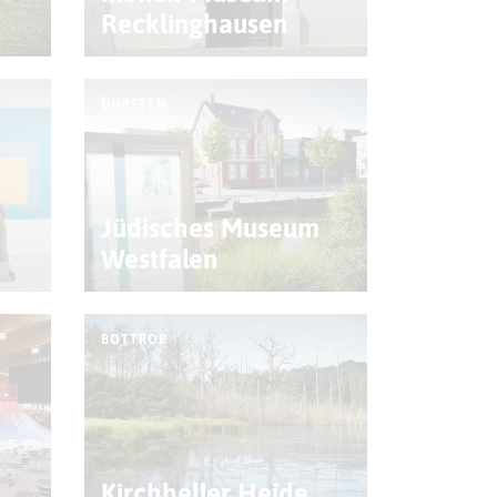
Recklinghausen
DORSTEN
Jüdisches Museum
Westfalen
BOTTROP
Kirchheller Heide