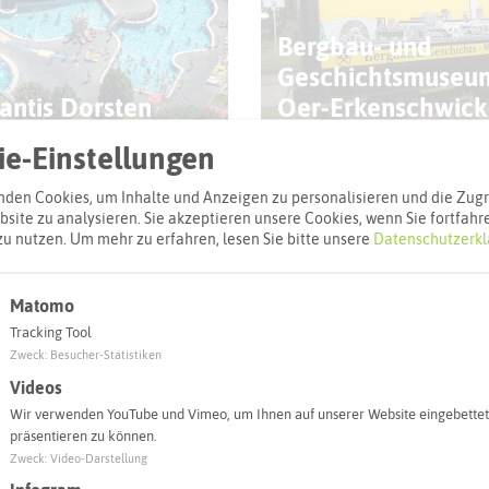
Bergbau- und
Geschichtsmuseu
lantis Dorsten
Oer-Erkenschwick
e-Einstellungen
TEN
DORSTEN
den Cookies, um Inhalte und Anzeigen zu personalisieren und die Zugri
site zu analysieren. Sie akzeptieren unsere Cookies, wenn Sie fortfahr
zu nutzen.
Um mehr zu erfahren, lesen Sie bitte unsere
Datenschutzerkl
CreativQuartier Fü
Matomo
pa Ca Backum
Leopold
Tracking Tool
Zweck
:
Besucher-Statistiken
Videos
Wir verwenden YouTube und Vimeo, um Ihnen auf unserer Website eingebettet
RERE STÄDTE
RECKLINGHAUSEN
präsentieren zu können.
Zweck
:
Video-Darstellung