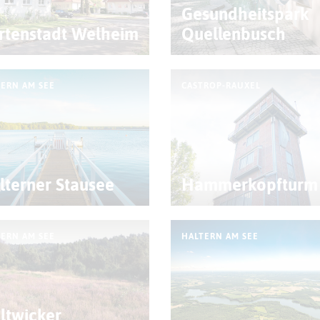
Gesundheitspark
rtenstadt Welheim
Quellenbusch
ERN AM SEE
CASTROP-RAUXEL
lterner Stausee
Hammerkopfturm
ERN AM SEE
HALTERN AM SEE
ltwicker