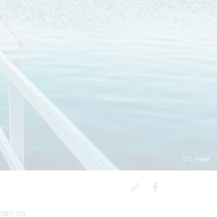
© C. Heyer
onen im