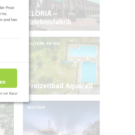
der Prezi
ELORIA –
 Inc.
 sind hier
lle
Erlebnisfabrik
HALTERN AM SEE
ren
Freizeitbad Aquarell
rt mit Klaro!
WALTROP