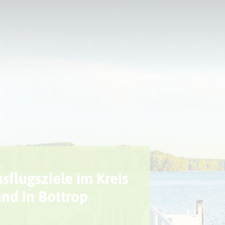
Sport + Bewegung
Aktuelles
sflugsziele im Kreis
nd in Bottrop