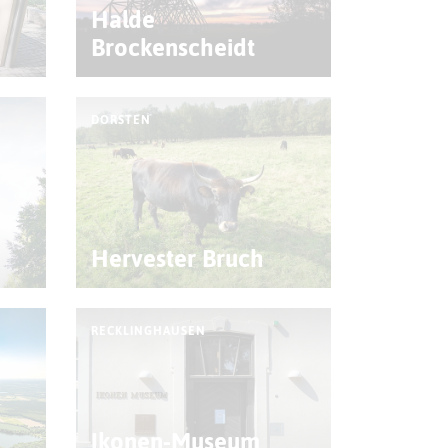
Halde
Brockenscheidt
DORSTEN
Hervester Bruch
RECKLINGHAUSEN
Ikonen-Museum