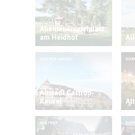
Abenteuerspielplatz
am Heidhof
Al
CASTROP-RAUXEL
DOR
Altstadt Castrop-
Rauxel
Al
WALTROP
DOR