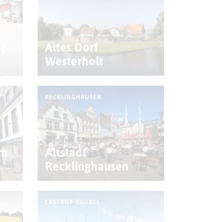
op
Altes Dorf
Westerholt
RECKLINGHAUSEN
am
Altstadt
Recklinghausen
CASTROP-RAUXEL