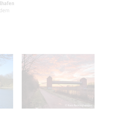
lhafen
 dem
© Kreis Recklinghausen