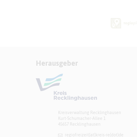
Herausgeber
Kreisverwaltung Recklinghausen
Kurt-Schumacher-Allee 1
45657 Recklinghausen
regiofreizeit[at]​kreis-re(dot)de