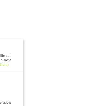
ffe auf
en diese
ärung
.
er
e Videos