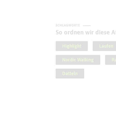
SCHLAGWORTE
So ordnen wir diese At
Highlight
Laufen
Nordic Walking
R
Datteln