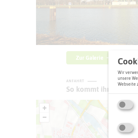
Zur Galerie
Cooki
Wir verwen
unsere Web
ANFAHRT
Webseite 
So kommt ihr zum Zie
+
−