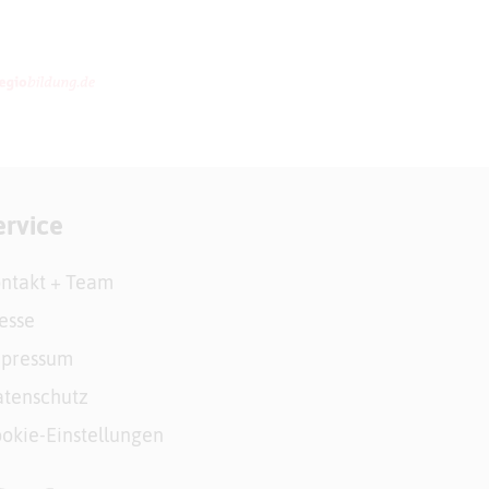
ervice
ntakt + Team
esse
mpressum
tenschutz
okie-Einstellungen