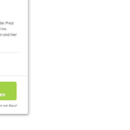
der Prezi
e Karte
 Inc.
 sind hier
ren
rt mit Klaro!