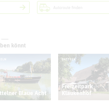
Autoroute finden
eben könnt
TELN
DATTELN
Freizeitpark
ttelner Blaue Acht
Klaukenhof