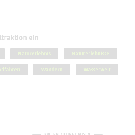
traktion ein
Naturerlebnis
Naturerlebnisse
adfahren
Wandern
Wasserwelt
KREIS RECKLINGHAUSEN