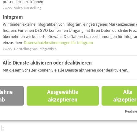
präsentieren zu können.
Webseite
Zweck
:
Video-Darstellung
Infogram
Wir binden externe Infografiken von Infogram, eingetragenes Markenzeichen 
Interaktiv
Inc., ein. Für einen DSGVO konformen Umgang mit Ihren Daten durch die Prezi
übernehmen wir keinerlei Gewähr. Die Datenschutzbestimmungen für Infogram
einzusehen:
Datenschutzbestimmungen für Infogram
Zweck
:
Darstellung von Infografiken
Alle Dienste aktivieren oder deaktivieren
Mit diesem Schalter können Sie alle Dienste aktivieren oder deaktivieren.
 lehne
Ausgewählte
Alle
ab
akzeptieren
akzeptie
Realisie
Leaflet
|
©
OpenStreetMap
contributors |
weitere Lizenzen
l: