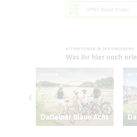
ÖPNV-Route finden
ATTRAKTIONEN IN DER UMGEBUNG
Was ihr hier noch erl
DATTELN
DAT
teln
Dattelner Blaue Acht
Da