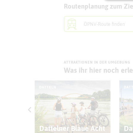
Routenplanung zum Zie
ÖPNV-Route finden
ATTRAKTIONEN IN DER UMGEBUNG
Was ihr hier noch erl
DATTELN
DAT
atz
Dattelner Blaue Acht
Da