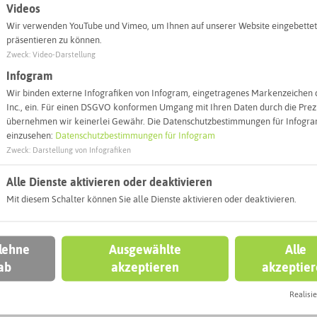
Videos
45711 Datteln
Wir verwenden YouTube und Vimeo, um Ihnen auf unserer Website eingebettet
präsentieren zu können.
Webseite
Zweck
:
Video-Darstellung
Infogram
Wir binden externe Infografiken von Infogram, eingetragenes Markenzeichen 
Interaktiv
Inc., ein. Für einen DSGVO konformen Umgang mit Ihren Daten durch die Prezi
übernehmen wir keinerlei Gewähr. Die Datenschutzbestimmungen für Infogram
einzusehen:
Datenschutzbestimmungen für Infogram
Zweck
:
Darstellung von Infografiken
Alle Dienste aktivieren oder deaktivieren
Mit diesem Schalter können Sie alle Dienste aktivieren oder deaktivieren.
 lehne
Ausgewählte
Alle
ab
akzeptieren
akzeptie
Realisie
Leaflet
|
©
OpenStreetMap
contributors |
weitere Lizenzen