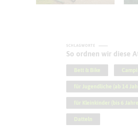
SCHLAGWORTE
So ordnen wir diese At
Bett & Bike
Campi
für Jugendliche (ab 14 Jah
für Kleinkinder (bis 6 Jahre
Datteln