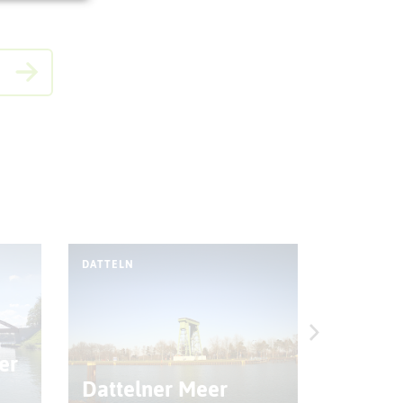
DATTELN
DATTELN
er
Kinder
Dattelner Meer
Dattel