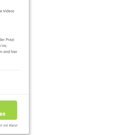
e Videos
der Prezi
e Karte
 Inc.
 sind hier
ren
rt mit Klaro!