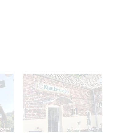
inghausen
© Kreis Recklinghausen