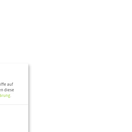
ffe auf
en diese
ärung
.
Klaukenhof
 51