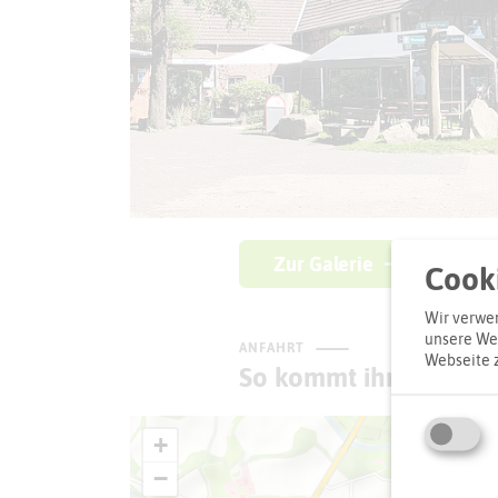
Zur Galerie
Cooki
Wir verwen
unsere Web
ANFAHRT
Webseite 
So kommt ihr zum Zie
+
−