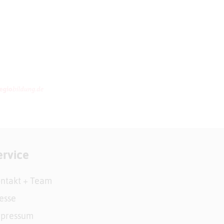
ervice
ntakt + Team
esse
mpressum