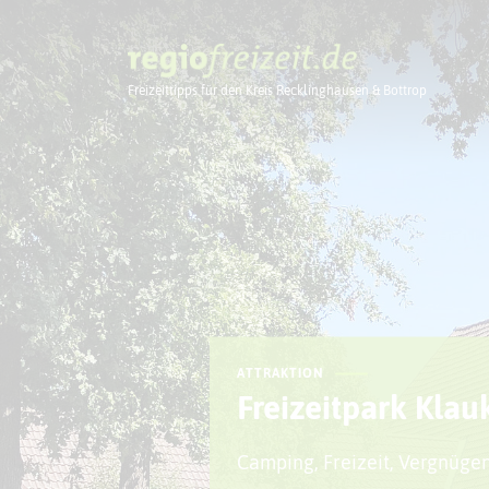
Freizeittipps für den Kreis Recklinghausen & Bottrop
Ausflugstipps
ATTRAKTION
Freizeitpark Kla
Camping, Freizeit, Vergnüge