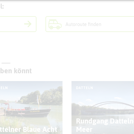
l:
Autoroute finden
eben könnt
TELN
DATTELN
Rundgang Datteln
ttelner Blaue Acht
Meer