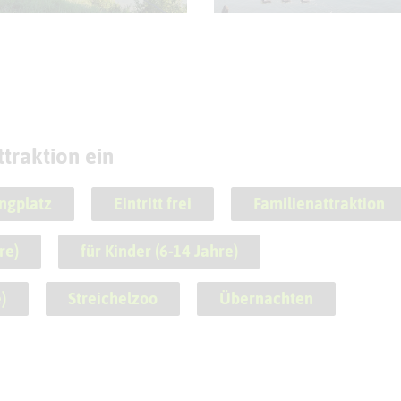
traktion ein
ngplatz
Eintritt frei
Familienattraktion
re)
für Kinder (6-14 Jahre)
)
Streichelzoo
Übernachten