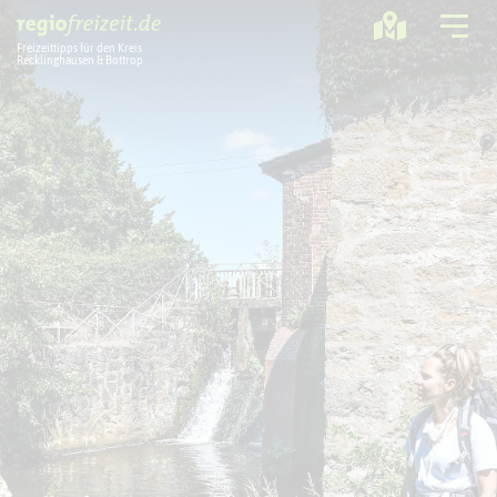
Freizeittipps für den Kreis
Recklinghausen & Bottrop
Ausflugstipps
Sport + Bewegung
Aktuelles
Freizeitregion