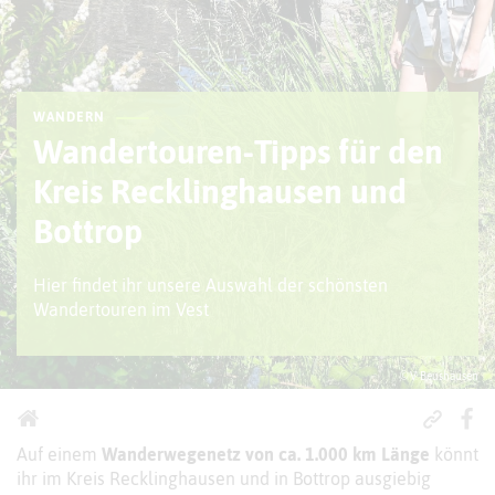
WANDERN
Wandertouren-Tipps für den
Kreis Recklinghausen und
Bottrop
Hier findet ihr unsere Auswahl der schönsten
Wandertouren im Vest
© V. Beushausen
Auf einem
Wanderwegenetz von ca. 1.000 km Länge
könnt
ihr im Kreis Recklinghausen und in Bottrop ausgiebig