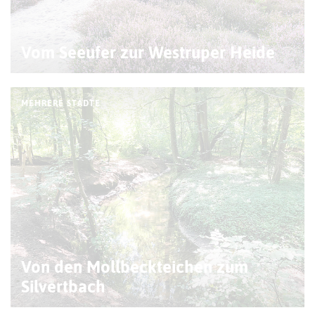
Vom Seeufer zur Westruper Heide
MEHRERE STÄDTE
Von den Mollbeckteichen zum
Silvertbach