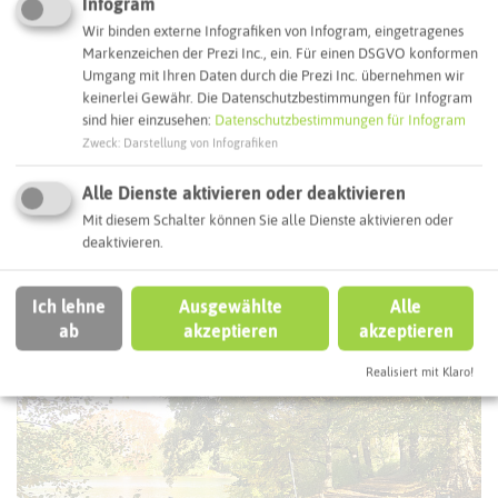
Infogram
Wir binden externe Infografiken von Infogram, eingetragenes
Markenzeichen der Prezi Inc., ein. Für einen DSGVO konformen
Umgang mit Ihren Daten durch die Prezi Inc. übernehmen wir
keinerlei Gewähr. Die Datenschutzbestimmungen für Infogram
sind hier einzusehen:
Datenschutzbestimmungen für Infogram
Zweck
:
Darstellung von Infografiken
Alle Dienste aktivieren oder deaktivieren
Mit diesem Schalter können Sie alle Dienste aktivieren oder
Rad-Wanderweg Sinsener Runde
deaktivieren.
Ich lehne
Ausgewählte
Alle
RECKLINGHAUSEN
ab
akzeptieren
akzeptieren
Realisiert mit Klaro!