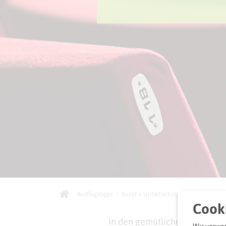
Ausflugstipps
/
Kunst + Unterhaltung
/
Kinos
Cooki
In den gemütlichen
Kinos
im K