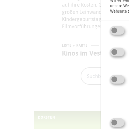
Wir verwen
auf ihre Kosten. Genießt bei
unsere Web
großen Leinwand. Für Familien
Webseite 
Kindergeburtstage. Im Somme
Filmvorführungen in
Open Air
LISTE + KARTE
Kinos im Vest
DORSTEN
REC