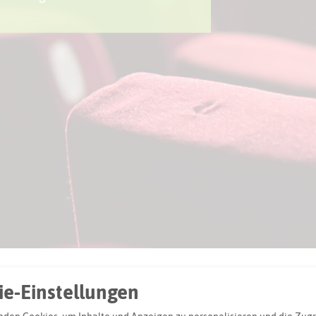
e-Einstellungen
reis Recklinghausen und in Bottrop kommen Filmfans def