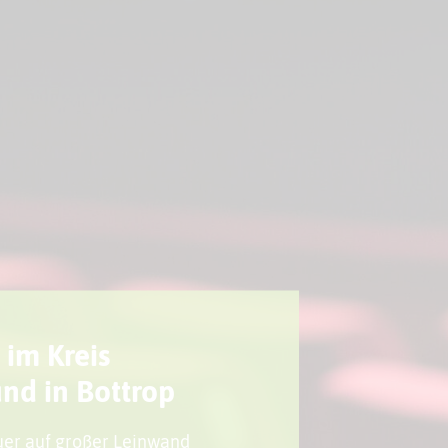
Sport + Bewegung
Aktuelles
 im Kreis
nd in Bottrop
euer auf großer Leinwand