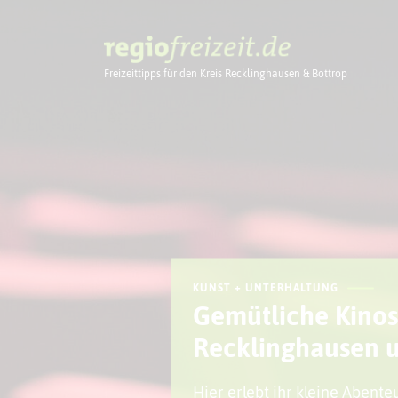
Freizeittipps für den Kreis Recklinghausen & Bottrop
Ausflugstipps
KUNST + UNTERHALTUNG
Gemütliche Kinos
Recklinghausen u
Hier erlebt ihr kleine Abent