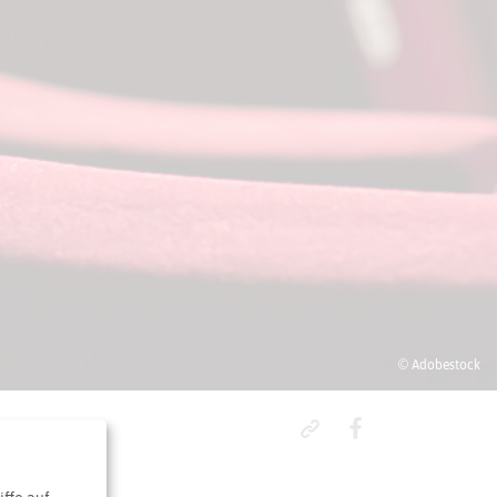
© Adobestock
initiv