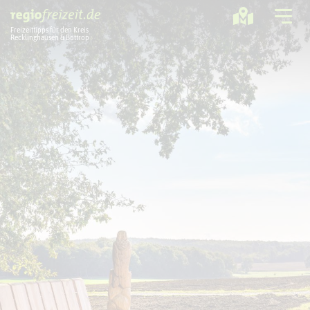
Freizeittipps für den Kreis
Recklinghausen & Bottrop
Ausflugstipps
Sport + Bewegung
Aktuelles
Freizeitregion