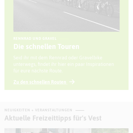
RENNRAD UND GRAVEL
Die schnellen Touren
Seid ihr mit dem Rennrad oder Gravelbike
unterwegs, findet ihr hier ein paar Inspirationen
für eure nächste Route.
Zu den schnellen Routen
NEUIGKEITEN + VERANSTALTUNGEN
Aktuelle Freizeittipps für's Vest