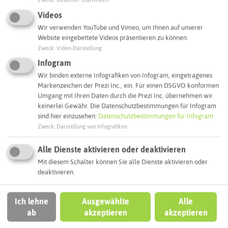
Naturerlebnisse
Videos
Wir verwenden YouTube und Vimeo, um Ihnen auf unserer
AUSFLUGSTIPPS
Website eingebettete Videos präsentieren zu können.
Zweck
:
Video-Darstellung
Infogram
Wir binden externe Infografiken von Infogram, eingetragenes
Markenzeichen der Prezi Inc., ein. Für einen DSGVO konformen
Umgang mit Ihren Daten durch die Prezi Inc. übernehmen wir
keinerlei Gewähr. Die Datenschutzbestimmungen für Infogram
sind hier einzusehen:
Datenschutzbestimmungen für Infogram
© Medienagentur Brunswick
Zweck
:
Darstellung von Infografiken
Alle Dienste aktivieren oder deaktivieren
Mit diesem Schalter können Sie alle Dienste aktivieren oder
Zeitreisen
deaktivieren.
Ich lehne
Ausgewählte
Alle
AUSFLUGSTIPPS
ab
akzeptieren
akzeptieren