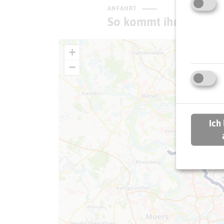
ANFAHRT
So kommt ihr zum Zie
+
−
Ich