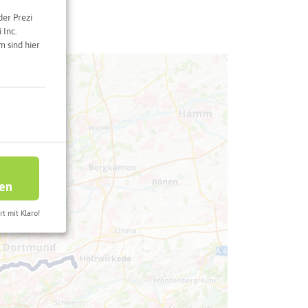
der Prezi
 Inc.
 sind hier
ren
rt mit Klaro!