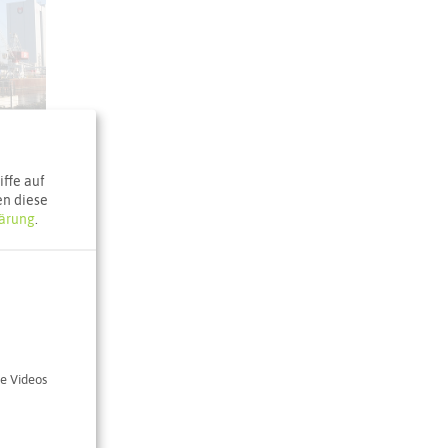
old Budde
ffe auf
en diese
ärung
.
e Videos