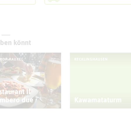
eben könnt
TROP-RAUXEL
RECKLINGHAUSEN
staurant Il
mbero due
Kawamataturm