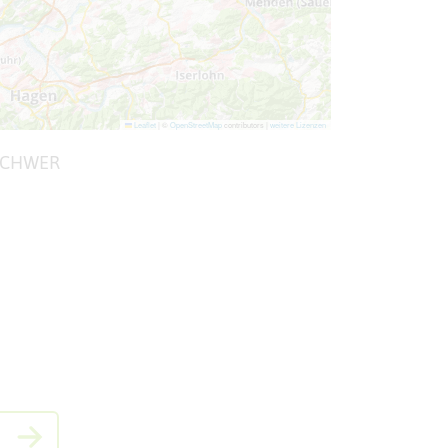
Leaflet
|
©
OpenStreetMap
contributors |
weitere Lizenzen
CHWER