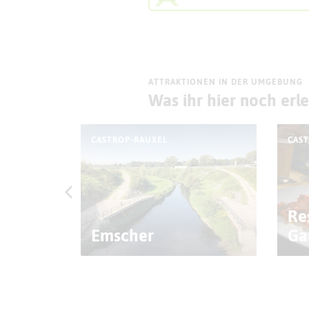
ATTRAKTIONEN IN DER UMGEBUNG
Was ihr hier noch erl
CASTROP-RAUXEL
CAS
chäolo
Burg
Re
g
Emscher
Ga