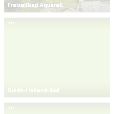
Freizeitbad Aquarell
MARL
Guido-Heiland-Bad
MARL