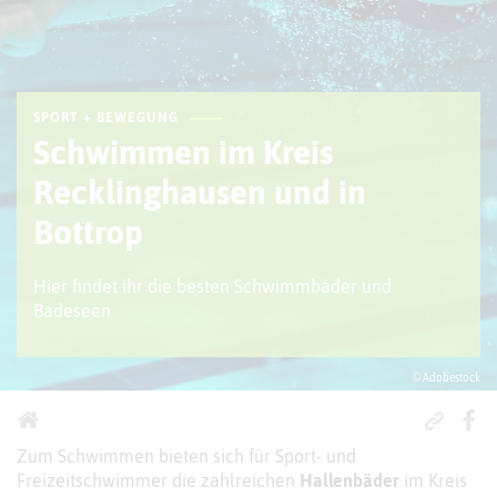
SPORT + BEWEGUNG
Schwimmen im Kreis
Recklinghausen und in
Bottrop
Hier findet ihr die besten Schwimmbäder und
Badeseen
© Adobestock
Zum Schwimmen bieten sich für Sport- und
Freizeitschwimmer die zahlreichen
Hallenbäder
im Kreis