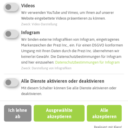
Videos
Wir verwenden YouTube und Vimeo, um Ihnen auf unserer
Website eingebettete Videos präsentieren zu können.
Zweck
:
Video-Darstellung
Infogram
Wir binden externe Infografiken von Infogram, eingetragenes
Markenzeichen der Prezi Inc., ein. Für einen DSGVO konformen
Umgang mit Ihren Daten durch die Prezi Inc. übernehmen wir
keinerlei Gewähr. Die Datenschutzbestimmungen für Infogram
sind hier einzusehen:
Datenschutzbestimmungen für Infogram
Hallenbad im Sportpark
Zweck
:
Darstellung von Infografiken
Alle Dienste aktivieren oder deaktivieren
BOTTROP
Mit diesem Schalter können Sie alle Dienste aktivieren oder
deaktivieren.
Ich lehne
Ausgewählte
Alle
ab
akzeptieren
akzeptieren
Realisiert mit Klaro!