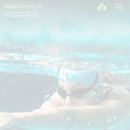
Freizeittipps für den Kreis
Recklinghausen & Bottrop
Ausflugstipps
Sport + Bewegung
Aktuelles
Freizeitregion