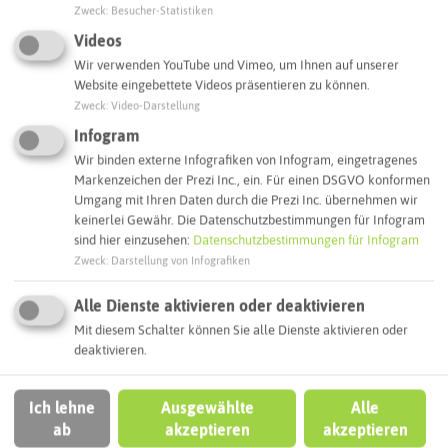
Zweck
:
Besucher-Statistiken
Videos
Adresse:
Wir verwenden YouTube und Vimeo, um Ihnen auf unserer
Halterner Stausee
Website eingebettete Videos präsentieren zu können.
Hullerner Straße / Stockwieser Damm
Zweck
:
Video-Darstellung
45721 Haltern am See
Infogram
Webseite
Wir binden externe Infografiken von Infogram, eingetragenes
Markenzeichen der Prezi Inc., ein. Für einen DSGVO konformen
Umgang mit Ihren Daten durch die Prezi Inc. übernehmen wir
keinerlei Gewähr. Die Datenschutzbestimmungen für Infogram
Interaktive Karte
sind hier einzusehen:
Datenschutzbestimmungen für Infogram
Zweck
:
Darstellung von Infografiken
Routenplanung zum Ziel:
Alle Dienste aktivieren oder deaktivieren
Mit diesem Schalter können Sie alle Dienste aktivieren oder
deaktivieren.
ÖPNV-Route finden
Ich lehne
Ausgewählte
Alle
Autoroute finden
ab
akzeptieren
akzeptieren