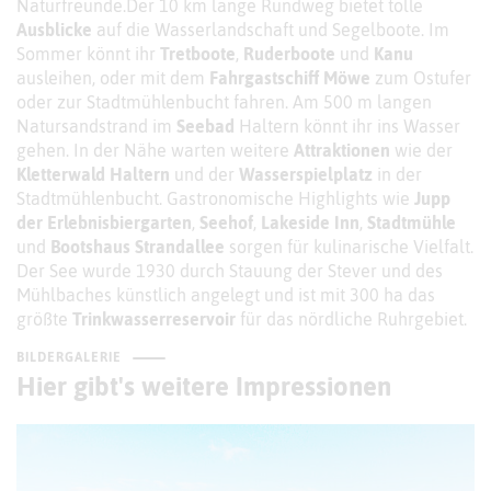
Naturfreunde.Der 10 km lange Rundweg bietet tolle
Ausblicke
auf die Wasserlandschaft und Segelboote. Im
Sommer könnt ihr
Tretboote
,
Ruderboote
und
Kanu
ausleihen, oder mit dem
Fahrgastschiff Möwe
zum Ostufer
oder zur Stadtmühlenbucht fahren. Am 500 m langen
Natursandstrand im
Seebad
Haltern könnt ihr ins Wasser
gehen. In der Nähe warten weitere
Attraktionen
wie der
Kletterwald Haltern
und der
Wasserspielplatz
in der
Stadtmühlenbucht. Gastronomische Highlights wie
Jupp
der Erlebnisbiergarten
,
Seehof
,
Lakeside Inn
,
Stadtmühle
und
Bootshaus Strandallee
sorgen für kulinarische Vielfalt.
Der See wurde 1930 durch Stauung der Stever und des
Mühlbaches künstlich angelegt und ist mit 300 ha das
größte
Trinkwasserreservoir
für das nördliche Ruhrgebiet.
BILDERGALERIE
Hier gibt's weitere Impressionen