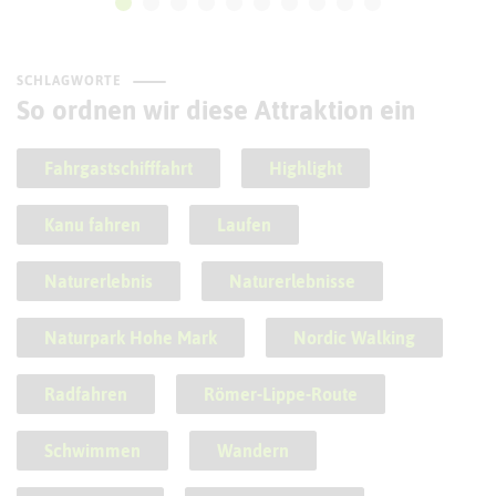
SCHLAGWORTE
So ordnen wir diese Attraktion ein
Fahrgastschifffahrt
Highlight
Kanu fahren
Laufen
Naturerlebnis
Naturerlebnisse
Naturpark Hohe Mark
Nordic Walking
Radfahren
Römer-Lippe-Route
Schwimmen
Wandern