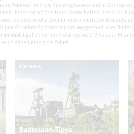
ure Radtour im Kreis Recklinghausen und in Bottrop zu 
lebnis. Entdeckt schöne Naturlandschaften, Seen und Flüs
össer, eindrucksvolle Zechen und malerische Altstädte od
ältigen Einkehrmöglichkeiten am Wegesrand. Hier findet i
 im Vest.
Egal ob ihr mit Trekkingrad, E-Bike oder Mount
euch allzeit eine gute Fahrt!
RADFAHREN
© J. Tack (radrevier.ruhr)
ann
Radtouren-Tipps