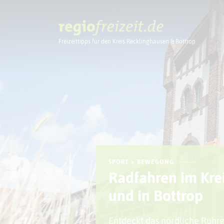
Freizeittipps für den Kreis Recklinghausen & Bottrop
Ausflugstipps
SPORT + BEWEGUNG
Radfahren im Kre
und in Bottrop
Entdeckt das nördliche Ruhr