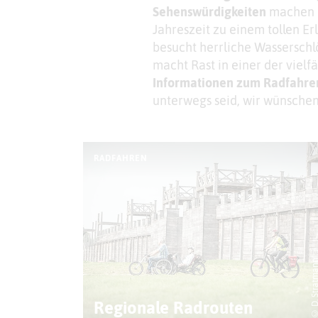
Sehenswürdigkeiten
machen e
Jahreszeit zu einem tollen Er
besucht herrliche Wasserschl
macht Rast in einer der vielf
Informationen zum Radfahren
unterwegs seid, wir wünschen 
RADFAHREN
© D. Stratm
Regionale Radrouten