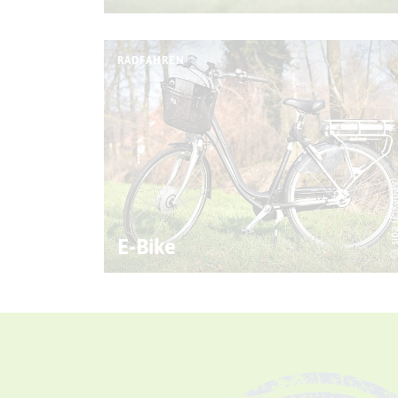
RADFAHREN
© sipa (Pixab
E-Bike