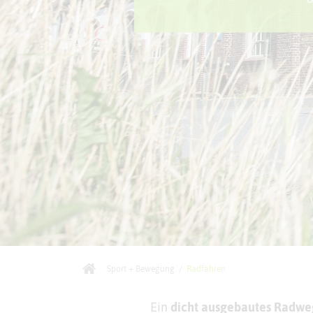
Sport + Bewegung
/
Radfahren
Ein
dicht ausgebautes Radwe