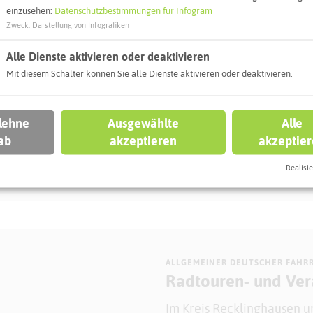
einzusehen:
Datenschutzbestimmungen für Infogram
Zweck
:
Darstellung von Infografiken
chaftlicher Vielfalt zu
en; verzaubern von
Alle Dienste aktivieren oder deaktivieren
n, von dir bemerkt zu
Mit diesem Schalter können Sie alle Dienste aktivieren oder deaktivieren.
svolle Kombinationen aus
 die zu jeder Zeit
 lehne
Ausgewählte
Alle
leiben.
ab
akzeptieren
akzeptie
Realisie
ALLGEMEINER DEUTSCHER FAHR
Radtouren- und Ver
Im Kreis Recklinghausen un