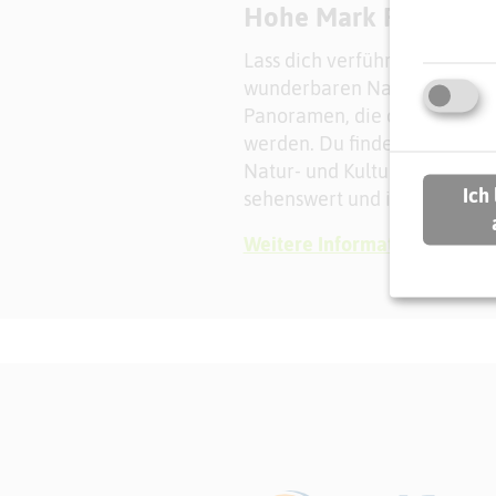
Hohe Mark Radroute
Lass dich verführen von lands
wunderbaren Naturerlebniss
Panoramen, die darauf warte
werden. Du findest eindruck
Natur- und Kulturerlebnissen,
Ich
sehenswert und interessant b
Weitere Informationen