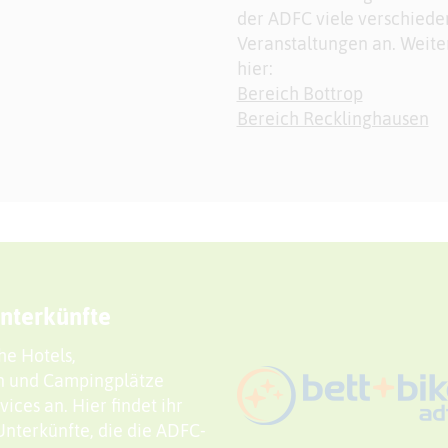
der ADFC viele verschied
Veranstaltungen an. Weiter
hier:
Bereich Bottrop
Bereich Recklinghausen
nterkünfte
he Hotels,
n und Campingplätze
ces an. Hier findet ihr
Unterkünfte, die die ADFC-