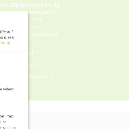
etz,
300
Knotenpunkte,
15
nwege - Im radrevier.ruhr
ingungen für euren
enswerte Natur und
ffe auf
Emscher und Lippe bequem
en diese
ärung
.
m radrevier.ruhr"
de im radrevier.ruhr
ghausen - radrevier.ruhr
e Videos
der Prezi
 Inc.
 sind hier