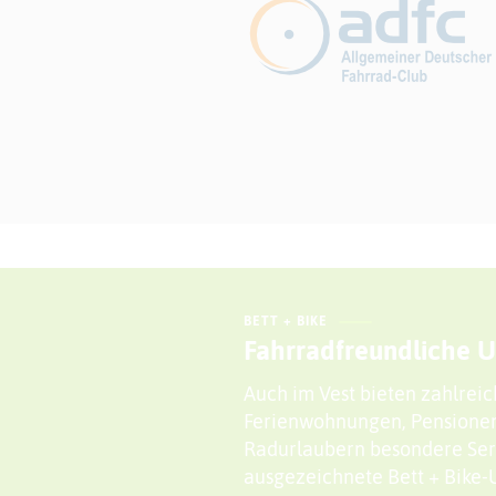
BETT + BIKE
Fahrradfreundliche U
Auch im Vest bieten zahlreic
Ferienwohnungen, Pensione
Radurlaubern besondere Servi
ausgezeichnete Bett + Bike-