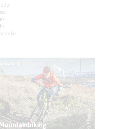
jeder
se,
er
hr
ainbike
RADFAHREN
© E. Wagner
Mountainbiking