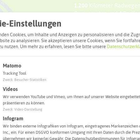
1.200
Kilometer Radwegen
Revierrouten und
4
Radfer
findet ihr traumhafte Bed
e-Einstellungen
Radurlaub. Erlebt die seh
den Cookies, um Inhalte und Anzeigen zu personalisieren und die Zugri
Industriekultur an Ruhr, 
site zu analysieren. Sie akzeptieren unsere Cookies, wenn Sie fortfahr
vom Sattel aus.
zu nutzen.
Um mehr zu erfahren, lesen Sie bitte unsere
Datenschutzerkl
Mehr Details "Unterwegs i
Matomo
Unterkünfte für Radfahren
Tracking Tool
Zweck
:
Besucher-Statistiken
Bett+Bike im Kreis Recklin
Videos
Wir verwenden YouTube und Vimeo, um Ihnen auf unserer Website eingebettet
präsentieren zu können.
Zweck
:
Video-Darstellung
Infogram
Wir binden externe Infografiken von Infogram, eingetragenes Markenzeichen 
Inc., ein. Für einen DSGVO konformen Umgang mit Ihren Daten durch die Prezi
übernehmen wir keinerlei Gewähr. Die Datenschutzbestimmungen für Infogram