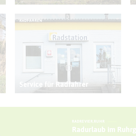
RADFAHREN
© P. Zunft (Caritas Haltern)
ay)
Service für Radfahrer
RADREVIER.RUHR
Radurlaub im Ruhrg