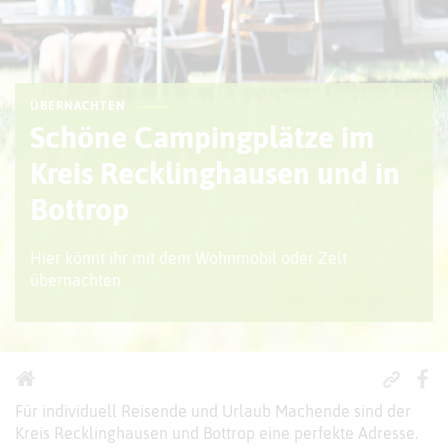
ÜBERNACHTEN
Schöne Campingplätze im
Kreis Recklinghausen und in
Bottrop
Hier könnt ihr mit dem Wohnmobil oder Zelt
übernachten
© Adobestock
Für individuell Reisende und Urlaub Machende sind der
Kreis Recklinghausen und Bottrop eine perfekte Adresse.