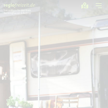
Freizeittipps für den Kreis
Recklinghausen & Bottrop
Ausflugstipps
Sport + Bewegung
Aktuelles
Freizeitregion