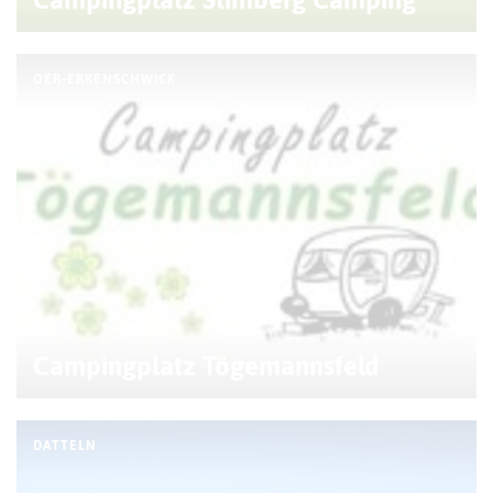
OER-ERKENSCHWICK
Campingplatz Tögemannsfeld
DATTELN