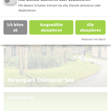
Mit diesem Schalter können Sie alle Dienste aktivieren oder
deaktivieren.
HALTERN AM SEE
Ich lehne
Ausgewählte
Alle
ab
akzeptieren
akzeptieren
Realisiert mit Klaro!
Ferienpark Dülmener See
HALTERN AM SEE