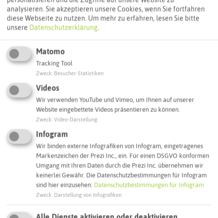
analysieren. Sie akzeptieren unsere Cookies, wenn Sie fortfahren
diese Webseite zu nutzen.
Um mehr zu erfahren, lesen Sie bitte
unsere
Datenschutzerklärung
.
Erholungszentrum Königsmoor
Matomo
Tracking Tool
Zweck
:
Besucher-Statistiken
OER-ERKENSCHWICK
Videos
Wir verwenden YouTube und Vimeo, um Ihnen auf unserer
Website eingebettete Videos präsentieren zu können.
Zweck
:
Video-Darstellung
Infogram
Wir binden externe Infografiken von Infogram, eingetragenes
Markenzeichen der Prezi Inc., ein. Für einen DSGVO konformen
Umgang mit Ihren Daten durch die Prezi Inc. übernehmen wir
keinerlei Gewähr. Die Datenschutzbestimmungen für Infogram
sind hier einzusehen:
Datenschutzbestimmungen für Infogram
Zweck
:
Darstellung von Infografiken
Familiensportbund Haard
Alle Dienste aktivieren oder deaktivieren