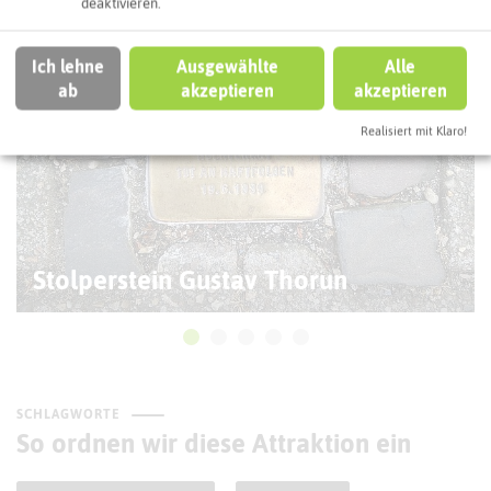
deaktivieren.
Ich lehne
Ausgewählte
Alle
ab
akzeptieren
akzeptieren
Realisiert mit Klaro!
Stolperstein Gustav Thorun
SCHLAGWORTE
So ordnen wir diese Attraktion ein