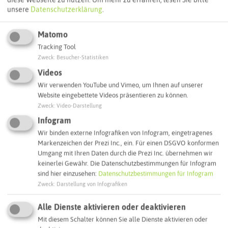
Webseite
unsere
Datenschutzerklärung
.
Matomo
Interaktive Karte
Tracking Tool
Zweck
:
Besucher-Statistiken
Videos
Routenplanung zum Ziel:
Wir verwenden YouTube und Vimeo, um Ihnen auf unserer
Website eingebettete Videos präsentieren zu können.
Zweck
:
Video-Darstellung
ÖPNV-Route finden
Infogram
Wir binden externe Infografiken von Infogram, eingetragenes
Markenzeichen der Prezi Inc., ein. Für einen DSGVO konformen
Autoroute finden
Umgang mit Ihren Daten durch die Prezi Inc. übernehmen wir
keinerlei Gewähr. Die Datenschutzbestimmungen für Infogram
sind hier einzusehen:
Datenschutzbestimmungen für Infogram
ATTRAKTIONEN IN DER UMGEBUNG
Zweck
:
Darstellung von Infografiken
Was ihr hier noch erleben könnt
Alle Dienste aktivieren oder deaktivieren
Mit diesem Schalter können Sie alle Dienste aktivieren oder
BOTTROP