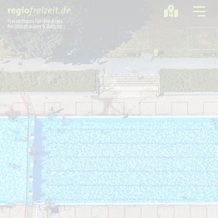
Freizeittipps für den Kreis
Recklinghausen & Bottrop
Ausflugstipps
Sport + Bewegung
Aktuelles
Freizeitregion