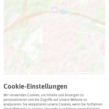
Leaflet
|
©
OpenStreetMap
contributors |
weitere Lizenzen
Adresse:
Cookie-Einstellungen
Stenkhoffbad
Wir verwenden Cookies, um Inhalte und Anzeigen zu
Stenkhoffstraße 135
personalisieren und die Zugriffe auf unsere Website zu
46240 Bottrop
analysieren. Sie akzeptieren unsere Cookies, wenn Sie fortfahren
diese Webseite zu nutzen.
Um mehr zu erfahren, lesen Sie bitte