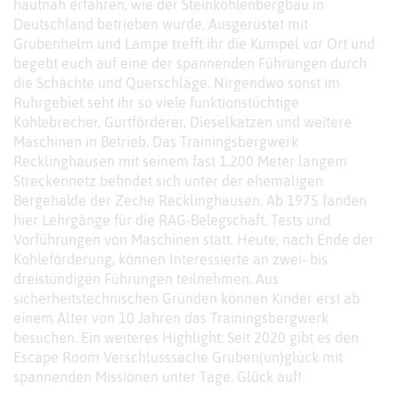
hautnah erfahren, wie der Steinkohlenbergbau in
Deutschland betrieben wurde. Ausgerüstet mit
Grubenhelm und Lampe trefft ihr die Kumpel vor Ort und
begebt euch auf eine der spannenden Führungen durch
die Schächte und Querschläge. Nirgendwo sonst im
Ruhrgebiet seht ihr so viele funktionstüchtige
Kohlebrecher, Gurtförderer, Dieselkatzen und weitere
Maschinen in Betrieb. Das Trainingsbergwerk
Recklinghausen mit seinem fast 1.200 Meter langem
Streckennetz befindet sich unter der ehemaligen
Bergehalde der Zeche Recklinghausen. Ab 1975 fanden
hier Lehrgänge für die RAG-Belegschaft, Tests und
Vorführungen von Maschinen statt. Heute, nach Ende der
Kohleförderung, können Interessierte an zwei- bis
dreistündigen Führungen teilnehmen. Aus
sicherheitstechnischen Gründen können Kinder erst ab
einem Alter von 10 Jahren das Trainingsbergwerk
besuchen. Ein weiteres Highlight: Seit 2020 gibt es den
Escape Room Verschlusssache Gruben(un)glück mit
spannenden Missionen unter Tage. Glück auf!