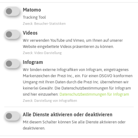
Matomo
Tracking Tool
Zweck
:
Besucher-Statistiken
Videos
Leaflet
|
©
OpenStreetMap
contributors |
weitere Lizenzen
Wir verwenden YouTube und Vimeo, um Ihnen auf unserer
Website eingebettete Videos präsentieren zu können.
Adresse:
Zweck
:
Video-Darstellung
Infogram
Trainingsbergwerk Recklinghausen
Wir binden externe Infografiken von Infogram, eingetragenes
Wanner Straße 20
Markenzeichen der Prezi Inc., ein. Für einen DSGVO konformen
45661 Recklinghausen
Umgang mit Ihren Daten durch die Prezi Inc. übernehmen wir
keinerlei Gewähr. Die Datenschutzbestimmungen für Infogram
Webseite
sind hier einzusehen:
Datenschutzbestimmungen für Infogram
Zweck
:
Darstellung von Infografiken
Interaktive Karte
Alle Dienste aktivieren oder deaktivieren
Mit diesem Schalter können Sie alle Dienste aktivieren oder
deaktivieren.
Routenplanung zum Ziel: