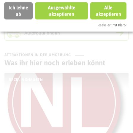
Ich lehne
Ausgewählte
Alle
ÖPNV-Route finden
ab
akzeptieren
akzeptieren
Realisiert mit Klaro!
Autoroute finden
ATTRAKTIONEN IN DER UMGEBUNG
Was ihr hier noch erleben könnt
RECKLINGHAUSEN