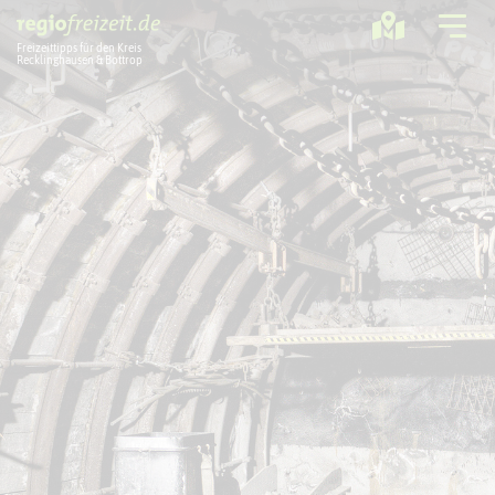
Freizeittipps für den Kreis
Recklinghausen & Bottrop
Ausflugstipps
Sport + Bewegung
Aktuelles
Freizeitregion