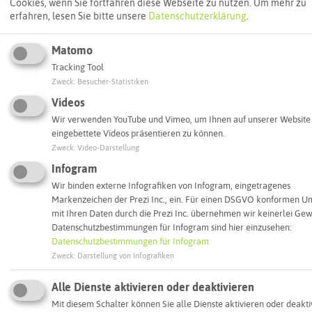
Cookies, wenn Sie fortfahren diese Webseite zu nutzen.
Um mehr zu
Interaktive Karte
erfahren, lesen Sie bitte unsere
Datenschutzerklärung
.
Matomo
Routenplanung zum Ziel:
Tracking Tool
Zweck
:
Besucher-Statistiken
ÖPNV-Route finden
Videos
Wir verwenden YouTube und Vimeo, um Ihnen auf unserer Website
eingebettete Videos präsentieren zu können.
Autoroute finden
Zweck
:
Video-Darstellung
Infogram
Wir binden externe Infografiken von Infogram, eingetragenes
Markenzeichen der Prezi Inc., ein. Für einen DSGVO konformen 
ATTRAKTIONEN IN DER UMGEBUNG
mit Ihren Daten durch die Prezi Inc. übernehmen wir keinerlei Gew
Was ihr hier noch erleben könnt
Datenschutzbestimmungen für Infogram sind hier einzusehen:
Datenschutzbestimmungen für Infogram
Zweck
:
Darstellung von Infografiken
RECKLINGHAUSEN
Alle Dienste aktivieren oder deaktivieren
Mit diesem Schalter können Sie alle Dienste aktivieren oder deakti