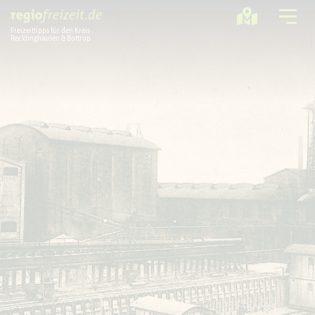
Freizeittipps für den Kreis
Recklinghausen & Bottrop
Ausflugstipps
Sport + Bewegung
Aktuelles
Freizeitregion