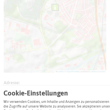
Leaflet
|
©
OpenStreetMap
contributors |
weitere Lizenzen
Adresse:
Stadtteilpark Hochlarmark (NH)
Cookie-Einstellungen
NH-09 9 NH
45661 Recklinghausen
Wir verwenden Cookies, um Inhalte und Anzeigen zu personalisieren
die Zugriffe auf unsere Website zu analysieren. Sie akzeptieren unse