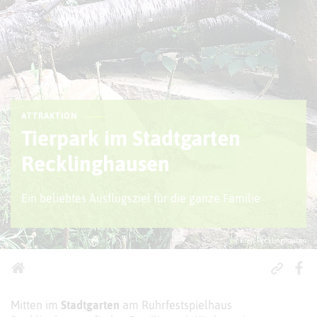
ATTRAKTION
Tierpark im Stadtgarten
Recklinghausen
Ein beliebtes Ausflugsziel für die ganze Familie
© Kreis Recklinghausen
Mitten im
Stadtgarten
am Ruhrfestspielhaus