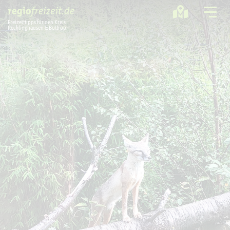
Freizeittipps für den Kreis
Recklinghausen & Bottrop
Ausflugstipps
Sport + Bewegung
Aktuelles
Freizeitregion