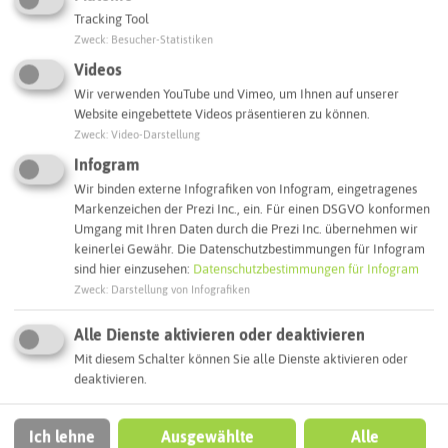
Tracking Tool
Tierpark im Stadtgarten Recklinghausen
Zweck
:
Besucher-Statistiken
Stadtgarten
Videos
45657 Recklinghausen
Wir verwenden YouTube und Vimeo, um Ihnen auf unserer
Webseite
Website eingebettete Videos präsentieren zu können.
Zweck
:
Video-Darstellung
Infogram
Interaktive Karte
Wir binden externe Infografiken von Infogram, eingetragenes
Markenzeichen der Prezi Inc., ein. Für einen DSGVO konformen
Umgang mit Ihren Daten durch die Prezi Inc. übernehmen wir
Routenplanung zum Ziel:
keinerlei Gewähr. Die Datenschutzbestimmungen für Infogram
sind hier einzusehen:
Datenschutzbestimmungen für Infogram
Zweck
:
Darstellung von Infografiken
ÖPNV-Route finden
Alle Dienste aktivieren oder deaktivieren
Mit diesem Schalter können Sie alle Dienste aktivieren oder
deaktivieren.
Autoroute finden
Ich lehne
Ausgewählte
Alle