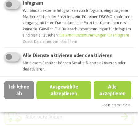
Schloss Wittringen lässt
Infogram
Länge:
3,4 km
bitten
Wir binden externe Infografiken von Infogram, eingetragenes
Dauer:
00:50 h
Wanderparkplatz
Markenzeichen der Prezi Inc., ein. Für einen DSGVO konformen
Tempø:
3,9 km/h
Wittringer Wald
Umgang mit Ihren Daten durch die Prezi Inc. übernehmen wir
Bergauf:
20 m
keinerlei Gewähr. Die Datenschutzbestimmungen für Infogram
(Startpunkt)
Bergab:
20 m
sind hier einzusehen:
Datenschutzbestimmungen für Infogram
45964 Gladbeck
Fähre:
KEINE
Zweck
:
Darstellung von Infografiken
Interaktive Karte
Alle Dienste aktivieren oder deaktivieren
weitere Tourdaten
Mit diesem Schalter können Sie alle Dienste aktivieren oder
deaktivieren.
Routenplanung zum Ziel:
Ich lehne
Ausgewählte
Alle
ab
akzeptieren
akzeptieren
ÖPNV-Route finden
Realisiert mit Klaro!
Autoroute finden