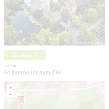
© M. Reidock (Wikimedia Commons)
Zur Galerie
ANFAHRT
So kommt ihr zum Ziel
+
−