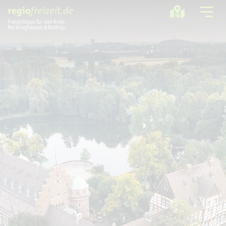
Freizeittipps für den Kreis
Recklinghausen & Bottrop
Ausflugstipps
Sport + Bewegung
Aktuelles
Freizeitregion