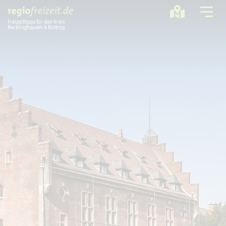
Freizeittipps für den Kreis
Recklinghausen & Bottrop
Ausflugstipps
Sport + Bewegung
Aktuelles
Freizeitregion