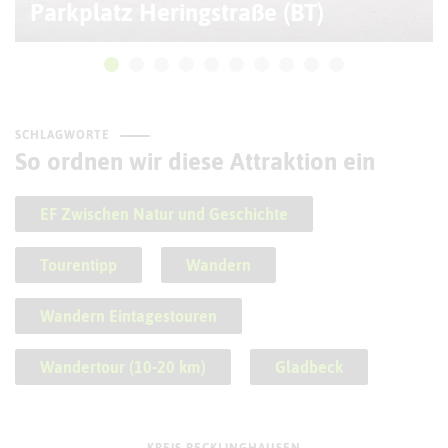
Parkplatz Heringstraße (BT)
SCHLAGWORTE
So ordnen wir diese Attraktion ein
EF Zwischen Natur und Geschichte
Tourentipp
Wandern
Wandern Eintagestouren
Wandertour (10-20 km)
Gladbeck
KREIS RECKLINGHAUSEN