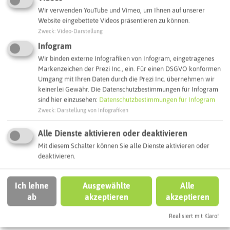
Wir verwenden YouTube und Vimeo, um Ihnen auf unserer
Website eingebettete Videos präsentieren zu können.
Leaflet
|
©
OpenStreetMap
contributors |
weitere Lizenzen
Zweck
:
Video-Darstellung
Adresse:
Schwierigkeit:
★★★★☆
Infogram
MITTELSCHWER
Wir binden externe Infografiken von Infogram, eingetragenes
Der Schlösserweg
Länge:
18,3 km
Markenzeichen der Prezi Inc., ein. Für einen DSGVO konformen
Ellinghorster Straße
Dauer:
04:42 h
Umgang mit Ihren Daten durch die Prezi Inc. übernehmen wir
45964 Gladbeck
Tempø:
3,9 km/h
keinerlei Gewähr. Die Datenschutzbestimmungen für Infogram
sind hier einzusehen:
Datenschutzbestimmungen für Infogram
Bergauf:
100 m
Interaktive Karte
Zweck
:
Darstellung von Infografiken
Bergab:
70 m
Fähre:
KEINE
Alle Dienste aktivieren oder deaktivieren
Mit diesem Schalter können Sie alle Dienste aktivieren oder
weitere Tourdaten
deaktivieren.
Routenplanung zum Ziel:
Ich lehne
Ausgewählte
Alle
ab
akzeptieren
akzeptieren
ÖPNV-Route finden
Realisiert mit Klaro!