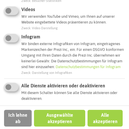
Zweck
:
Besucher-Statistiken
Interaktive Karte
Videos
Wir verwenden YouTube und Vimeo, um Ihnen auf unserer
Website eingebettete Videos präsentieren zu können.
Routenplanung zum Ziel:
Zweck
:
Video-Darstellung
Infogram
ÖPNV-Route finden
Wir binden externe Infografiken von Infogram, eingetragenes
Markenzeichen der Prezi Inc., ein. Für einen DSGVO konformen
Umgang mit Ihren Daten durch die Prezi Inc. übernehmen wir
keinerlei Gewähr. Die Datenschutzbestimmungen für Infogram
Autoroute finden
sind hier einzusehen:
Datenschutzbestimmungen für Infogram
Zweck
:
Darstellung von Infografiken
ATTRAKTIONEN IN DER UMGEBUNG
Alle Dienste aktivieren oder deaktivieren
Was ihr hier noch erleben könnt
Mit diesem Schalter können Sie alle Dienste aktivieren oder
deaktivieren.
RECKLINGHAUSEN
Ich lehne
Ausgewählte
Alle
ab
akzeptieren
akzeptieren