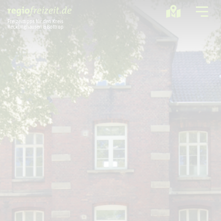
Freizeittipps für den Kreis
Recklinghausen & Bottrop
Ausflugstipps
Sport + Bewegung
Aktuelles
Freizeitregion