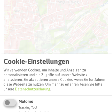
Cookie-Einstellungen
Leaflet
|
©
OpenStreetMap
contributors |
weitere Lizenzen
Adresse:
Wir verwenden Cookies, um Inhalte und Anzeigen zu
personalisieren und die Zugriffe auf unsere Website zu
Atelierhaus Recklinghausen
analysieren. Sie akzeptieren unsere Cookies, wenn Sie fortfahren
Königstraße 49 a
diese Webseite zu nutzen.
Um mehr zu erfahren, lesen Sie bitte
45663 Recklinghausen
unsere
Datenschutzerklärung
.
Webseite
Matomo
Tracking Tool