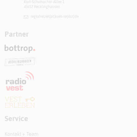
Kurt-Schumacher-Allee 1
45657 Recklinghausen
regiofreizeit[at]​kreis-re(dot)de
Partner
Service
Kontakt + Team