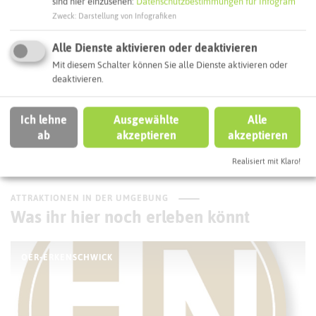
sind hier einzusehen:
Datenschutzbestimmungen für Infogram
Interaktive Karte
Zweck
:
Darstellung von Infografiken
Alle Dienste aktivieren oder deaktivieren
Routenplanung zum Ziel:
Mit diesem Schalter können Sie alle Dienste aktivieren oder
deaktivieren.
ÖPNV-Route finden
Ich lehne
Ausgewählte
Alle
ab
akzeptieren
akzeptieren
Autoroute finden
Realisiert mit Klaro!
ATTRAKTIONEN IN DER UMGEBUNG
Was ihr hier noch erleben könnt
OER-ERKENSCHWICK