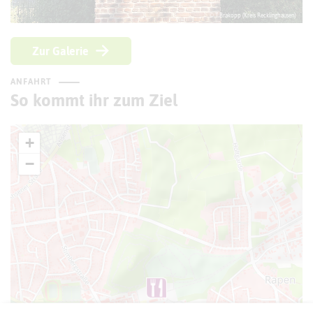
© T.Brakopp (Kreis Recklinghausen)
Zur Galerie
ANFAHRT
So kommt ihr zum Ziel
+
−