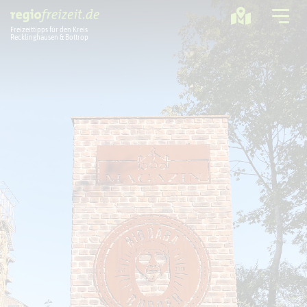
Freizeittipps für den Kreis
Recklinghausen & Bottrop
Ausflugstipps
Sport + Bewegung
Aktuelles
Freizeitregion