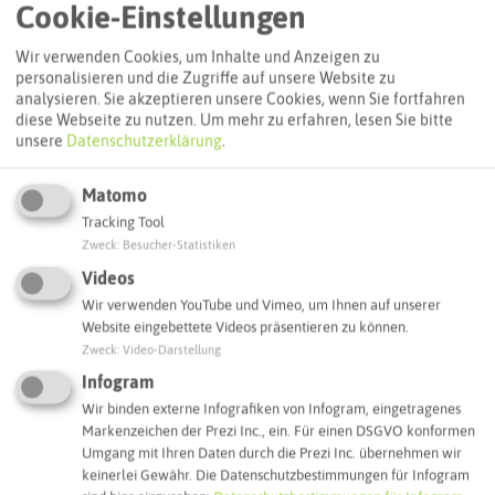
Cookie-Einstellungen
Wir verwenden Cookies, um Inhalte und Anzeigen zu
personalisieren und die Zugriffe auf unsere Website zu
analysieren. Sie akzeptieren unsere Cookies, wenn Sie fortfahren
diese Webseite zu nutzen.
Um mehr zu erfahren, lesen Sie bitte
unsere
Datenschutzerklärung
.
Matomo
Tracking Tool
Zweck
:
Besucher-Statistiken
Leaflet
|
©
OpenStreetMap
contributors |
weitere Lizenzen
Videos
Adresse:
Wir verwenden YouTube und Vimeo, um Ihnen auf unserer
Website eingebettete Videos präsentieren zu können.
Big Baba Burger
Zweck
:
Video-Darstellung
Ewaldstraße 27
Infogram
45739 Oer-Erkenschwick
Wir binden externe Infografiken von Infogram, eingetragenes
Webseite
Markenzeichen der Prezi Inc., ein. Für einen DSGVO konformen
Umgang mit Ihren Daten durch die Prezi Inc. übernehmen wir
keinerlei Gewähr. Die Datenschutzbestimmungen für Infogram