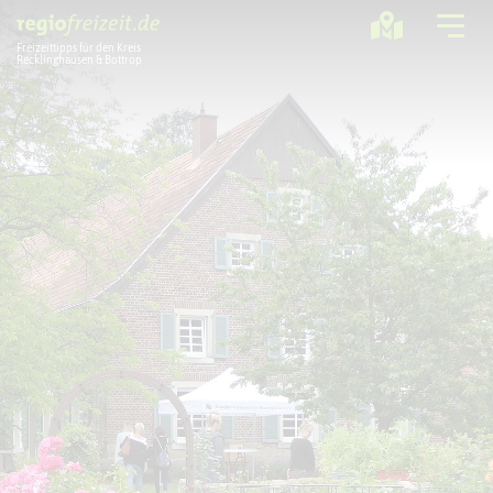
Freizeittipps für den Kreis
Recklinghausen & Bottrop
Ausflugstipps
Sport + Bewegung
Aktuelles
Freizeitregion