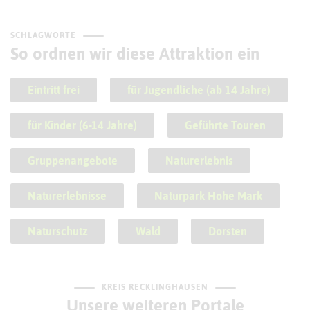
SCHLAGWORTE
So ordnen wir diese Attraktion ein
Eintritt frei
für Jugendliche (ab 14 Jahre)
für Kinder (6-14 Jahre)
Geführte Touren
Gruppenangebote
Naturerlebnis
Naturerlebnisse
Naturpark Hohe Mark
Naturschutz
Wald
Dorsten
KREIS RECKLINGHAUSEN
Unsere weiteren Portale