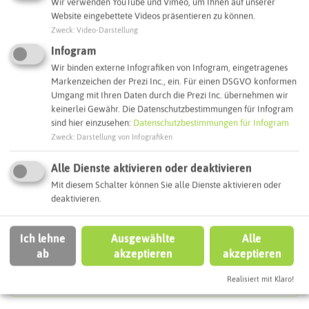
Wir verwenden YouTube und Vimeo, um Ihnen auf unserer
Adresse:
Website eingebettete Videos präsentieren zu können.
Zweck
:
Video-Darstellung
Biologische Station Kreis Recklinghausen
Infogram
Im Höltken 11
46286 Dorsten
Wir binden externe Infografiken von Infogram, eingetragenes
Markenzeichen der Prezi Inc., ein. Für einen DSGVO konformen
Webseite
Umgang mit Ihren Daten durch die Prezi Inc. übernehmen wir
keinerlei Gewähr. Die Datenschutzbestimmungen für Infogram
sind hier einzusehen:
Datenschutzbestimmungen für Infogram
Zweck
:
Darstellung von Infografiken
Interaktive Karte
Alle Dienste aktivieren oder deaktivieren
Routenplanung zum Ziel:
Mit diesem Schalter können Sie alle Dienste aktivieren oder
deaktivieren.
ÖPNV-Route finden
Ich lehne
Ausgewählte
Alle
ab
akzeptieren
akzeptieren
Autoroute finden
Realisiert mit Klaro!