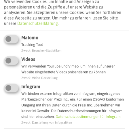
Wir verwenden Cookies, um Inhalte und Anzeigen zu
personalisieren und die Zugriffe auf unsere Website zu
ÖPNV-Route finden
analysieren. Sie akzeptieren unsere Cookies, wenn Sie fortfahren
diese Webseite zu nutzen.
Um mehr zu erfahren, lesen Sie bitte
unsere
Datenschutzerklärung
.
Autoroute finden
Matomo
Tracking Tool
Zweck
:
Besucher-Statistiken
ATTRAKTIONEN IN DER UMGEBUNG
Videos
Was ihr hier noch erleben könnt
Wir verwenden YouTube und Vimeo, um Ihnen auf unserer
Website eingebettete Videos präsentieren zu können.
Zweck
:
Video-Darstellung
DATTELN
Infogram
Wir binden externe Infografiken von Infogram, eingetragenes
Markenzeichen der Prezi Inc., ein. Für einen DSGVO konformen
Umgang mit Ihren Daten durch die Prezi Inc. übernehmen wir
keinerlei Gewähr. Die Datenschutzbestimmungen für Infogram
sind hier einzusehen:
Datenschutzbestimmungen für Infogram
Zweck
:
Darstellung von Infografiken