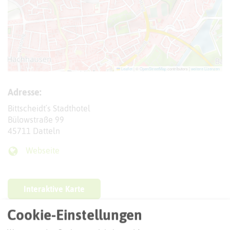
Leaflet
|
©
OpenStreetMap
contributors |
weitere Lizenzen
Adresse:
Bittscheidt´s Stadthotel
Bülowstraße 99
45711 Datteln
Webseite
Interaktive Karte
Cookie-Einstellungen
Routenplanung zum Ziel: