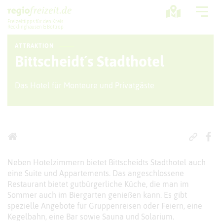
Freizeittipps für den Kreis
Recklinghausen & Bottrop
ATTRAKTION
Ausflugstipps
Bittscheidt´s Stadthotel
Sport + Bewegung
Das Hotel für Monteure und Privatgäste
Aktuelles
Freizeitregion
Neben Hotelzimmern bietet Bittscheidts Stadthotel auch
eine Suite und Appartements. Das angeschlossene
Restaurant bietet gutbürgerliche Küche, die man im
Sommer auch im Biergarten genießen kann. Es gibt
spezielle Angebote für Gruppenreisen oder Feiern, eine
Kegelbahn, eine Bar sowie Sauna und Solarium.