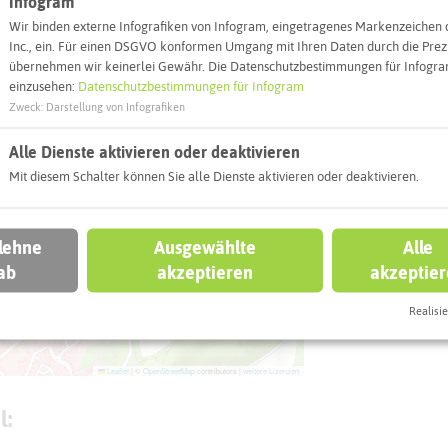
Infogram
Webseite
Wir binden externe Infografiken von Infogram, eingetragenes Markenzeichen 
Inc., ein. Für einen DSGVO konformen Umgang mit Ihren Daten durch die Prezi
übernehmen wir keinerlei Gewähr. Die Datenschutzbestimmungen für Infogram
Interaktiv
einzusehen:
Datenschutzbestimmungen für Infogram
Zweck
:
Darstellung von Infografiken
Alle Dienste aktivieren oder deaktivieren
Mit diesem Schalter können Sie alle Dienste aktivieren oder deaktivieren.
 lehne
Ausgewählte
Alle
ab
akzeptieren
akzeptie
Realisie
Leaflet
|
©
OpenStreetMap
contributors |
weitere Lizenzen
l: