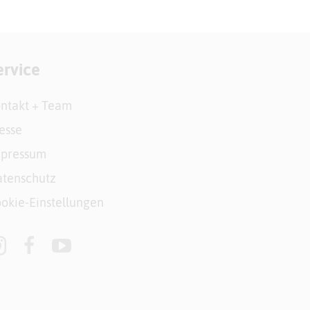
ervice
ntakt + Team
esse
mpressum
tenschutz
okie-Einstellungen