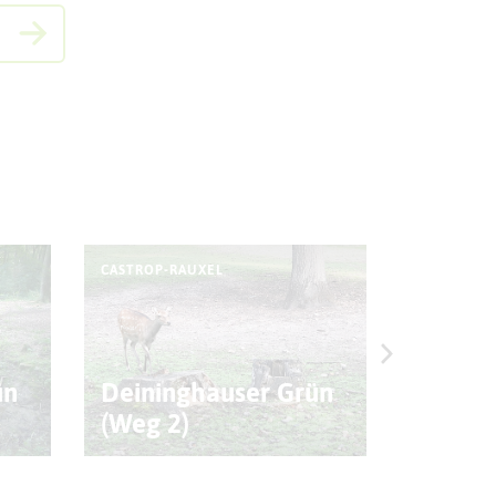
CASTROP-RAUXEL
CASTROP-R
ün
Deininghauser Grün
Castro
(Weg 2)
Acht S