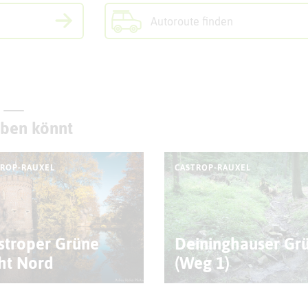
Autoroute finden
eben könnt
TROP-RAUXEL
CASTROP-RAUXEL
stroper Grüne
Deininghauser Gr
ht Nord
(Weg 1)