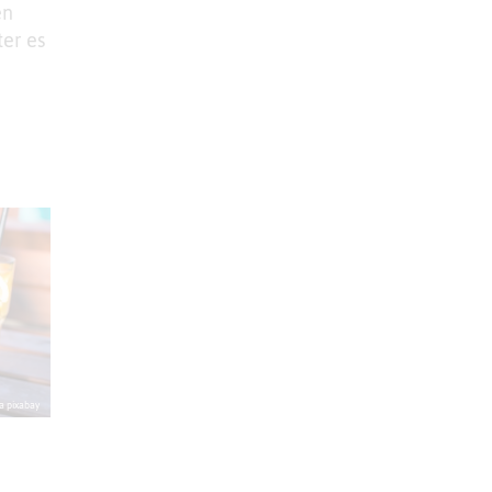
en
er es
a pixabay