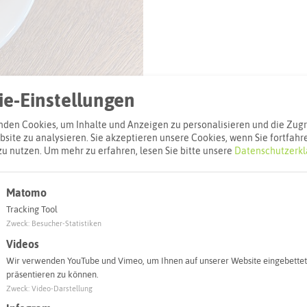
© Lukas via Pexels.com
e-Einstellungen
den Cookies, um Inhalte und Anzeigen zu personalisieren und die Zugri
site zu analysieren. Sie akzeptieren unsere Cookies, wenn Sie fortfahr
zu nutzen.
Um mehr zu erfahren, lesen Sie bitte unsere
Datenschutzerkl
Matomo
l
Tracking Tool
Zweck
:
Besucher-Statistiken
Adresse:
Videos
Cafe del Sol (
Wir verwenden YouTube und Vimeo, um Ihnen auf unserer Website eingebettet
Grutholzallee 
präsentieren zu können.
44577 Castro
Zweck
:
Video-Darstellung