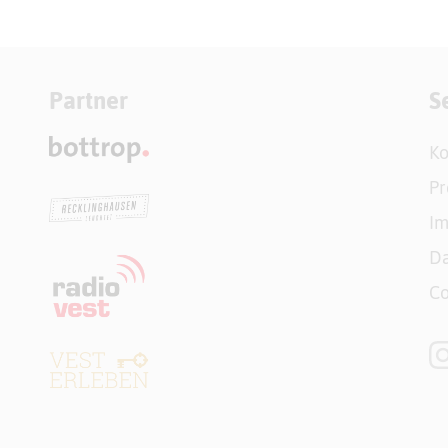
Partner
S
Ko
Pr
I
Da
Co