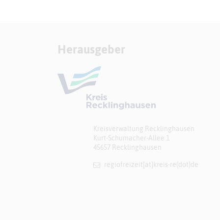
Herausgeber
Kreisverwaltung Recklinghausen
Kurt-Schumacher-Allee 1
45657 Recklinghausen
regiofreizeit[at]​kreis-re(dot)de