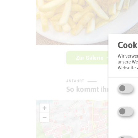
Cooki
Wir verwen
Zur Galerie
unsere Web
Webseite 
ANFAHRT
So kommt ihr zum Zie
+
−