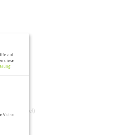
ffe auf
en diese
ärung
.
Castrop-Rauxel)
e Videos
5
p-Rauxel