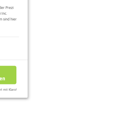
der Prezi
 Inc.
 sind hier
e Karte
ren
rt mit Klaro!