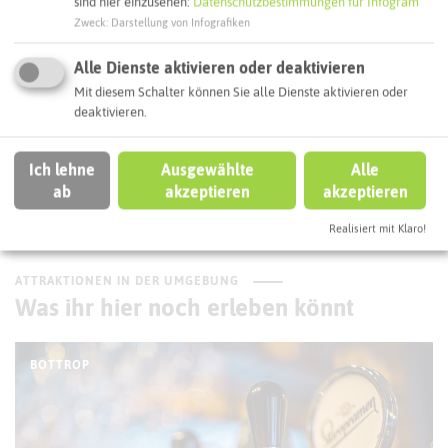
sind hier einzusehen:
Datenschutzbestimmungen für Infogram
Interaktive Karte
Zweck
:
Darstellung von Infografiken
Alle Dienste aktivieren oder deaktivieren
Routenplanung zum Ziel:
Mit diesem Schalter können Sie alle Dienste aktivieren oder
deaktivieren.
ÖPNV-Route finden
Ich lehne
Ausgewählte
Alle
ab
akzeptieren
akzeptieren
Autoroute finden
Realisiert mit Klaro!
ATTRAKTIONEN IN DER UMGEBUNG
Was ihr hier noch erleben könnt
BOTTROP