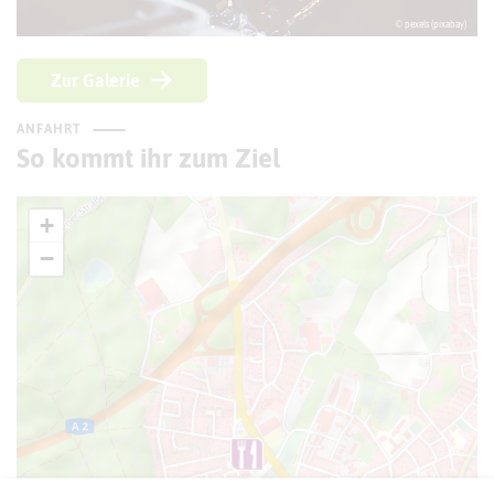
© pexels (pixabay)
Zur Galerie
ANFAHRT
So kommt ihr zum Ziel
+
−