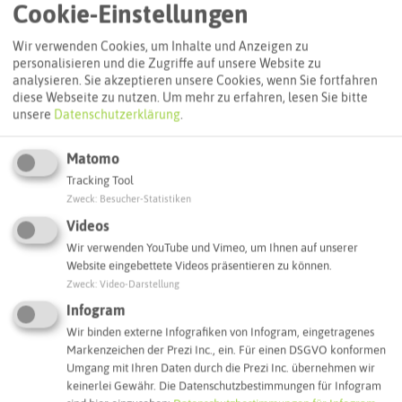
Cookie-Einstellungen
Wir verwenden Cookies, um Inhalte und Anzeigen zu
personalisieren und die Zugriffe auf unsere Website zu
analysieren. Sie akzeptieren unsere Cookies, wenn Sie fortfahren
diese Webseite zu nutzen.
Um mehr zu erfahren, lesen Sie bitte
unsere
Datenschutzerklärung
.
Matomo
Tracking Tool
Zweck
:
Besucher-Statistiken
Leaflet
|
©
OpenStreetMap
contributors |
weitere Lizenzen
Videos
Adresse:
Wir verwenden YouTube und Vimeo, um Ihnen auf unserer
Website eingebettete Videos präsentieren zu können.
China-Restaurant Shang Hai
Zweck
:
Video-Darstellung
Kirchhellener Straße 244
Infogram
46240 Bottrop
Wir binden externe Infografiken von Infogram, eingetragenes
Webseite
Markenzeichen der Prezi Inc., ein. Für einen DSGVO konformen
Umgang mit Ihren Daten durch die Prezi Inc. übernehmen wir
keinerlei Gewähr. Die Datenschutzbestimmungen für Infogram