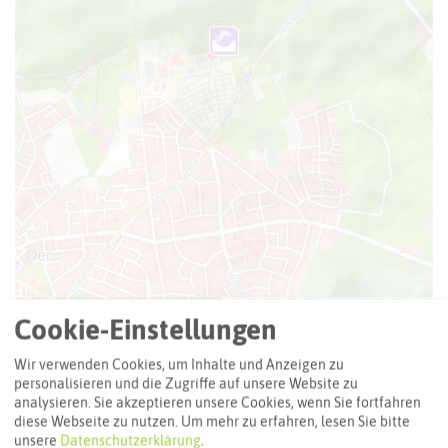
Leaflet
|
©
OpenStreetMap
contributors |
weitere Lizenzen
Cookie-Einstellungen
Adresse:
Wir verwenden Cookies, um Inhalte und Anzeigen zu
Dirtpark Oer-Erkenschwick
personalisieren und die Zugriffe auf unsere Website zu
Am Stimbergpark 76
analysieren. Sie akzeptieren unsere Cookies, wenn Sie fortfahren
diese Webseite zu nutzen.
Um mehr zu erfahren, lesen Sie bitte
45739 Oer-Erkenschwick
unsere
Datenschutzerklärung
.