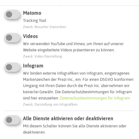
Webseite
Matomo
Tracking Tool
Interaktive Karte
Zweck
:
Besucher-Statistiken
Videos
Wir verwenden YouTube und Vimeo, um Ihnen auf unserer
Routenplanung zum Ziel:
Website eingebettete Videos präsentieren zu können.
Zweck
:
Video-Darstellung
Infogram
ÖPNV-Route finden
Wir binden externe Infografiken von Infogram, eingetragenes
Markenzeichen der Prezi Inc., ein. Für einen DSGVO konformen
Umgang mit Ihren Daten durch die Prezi Inc. übernehmen wir
Autoroute finden
keinerlei Gewähr. Die Datenschutzbestimmungen für Infogram
sind hier einzusehen:
Datenschutzbestimmungen für Infogram
Zweck
:
Darstellung von Infografiken
ATTRAKTIONEN IN DER UMGEBUNG
Was ihr hier noch erleben könnt
Alle Dienste aktivieren oder deaktivieren
Mit diesem Schalter können Sie alle Dienste aktivieren oder
deaktivieren.
OER-ERKENSCHWICK