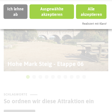
Ich lehne
Ausgewählte
Alle
ab
akzeptieren
akzeptieren
Realisiert mit Klaro!
Hohe Mark Steig - Etappe 06
SCHLAGWORTE
So ordnen wir diese Attraktion ein