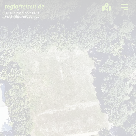
Freizeittipps für den Kreis
Recklinghausen & Bottrop
Ausflugstipps
Sport + Bewegung
Aktuelles
Freizeitregion