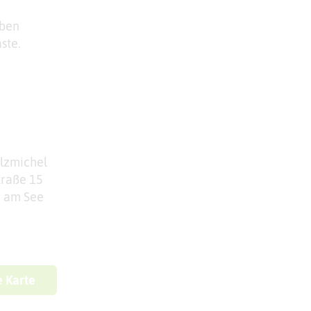
eben
ste.
lzmichel
traße 15
n am See
e Karte