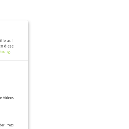
ffe auf
en diese
ärung
.
e Videos
der Prezi