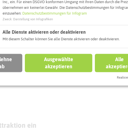
Inc., ein. Für einen DSGVO konformen Umgang mit Ihren Daten durch die Prezi
übernehmen wir keinerlei Gewähr. Die Datenschutzbestimmungen für Infogram
eben könnt
einzusehen:
Datenschutzbestimmungen für Infogram
Zweck
:
Darstellung von Infografiken
ERN AM SEE
HALTERN AM SEE
Alle Dienste aktivieren oder deaktivieren
Mit diesem Schalter können Sie alle Dienste aktivieren oder deaktivieren.
nderparkplatz
 lehne
Ausgewählte
Alle
ldfriedhof Antrup
ab
akzeptieren
akzeptie
)
Unser Dorfladen
Realisie
traktion ein