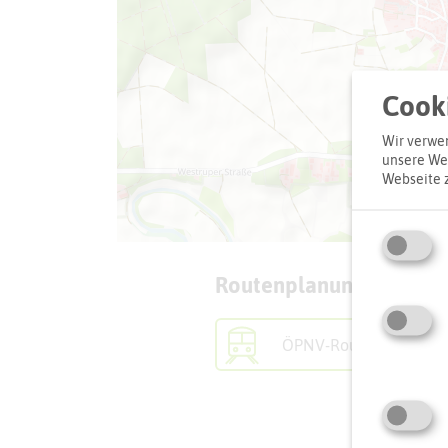
Cooki
Wir verwen
unsere Web
Webseite 
Routenplanung zum Zie
ÖPNV-Route finden