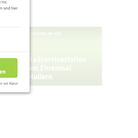
 Inc.
 sind hier
HALTERN AM SEE
Radservicestation
am Ehrenmal
ren
Hullern
rt mit Klaro!