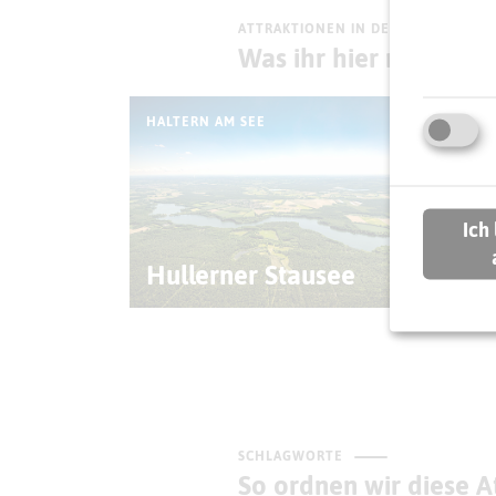
ATTRAKTIONEN IN DER UMGEBUNG
Was ihr hier noch erl
HALTERN AM SEE
HALT
Wa
Ich
Wa
Hullerner Stausee
(38
SCHLAGWORTE
So ordnen wir diese At