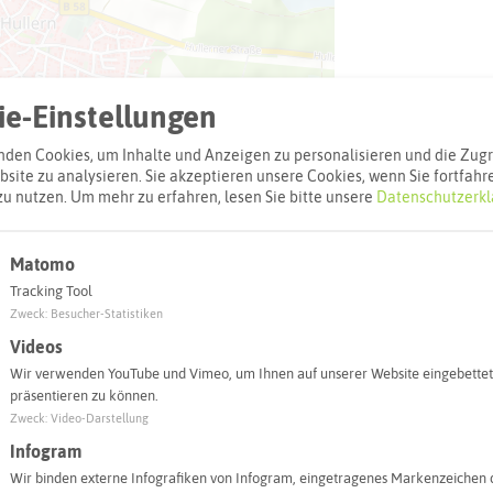
e-Einstellungen
den Cookies, um Inhalte und Anzeigen zu personalisieren und die Zugri
site zu analysieren. Sie akzeptieren unsere Cookies, wenn Sie fortfahr
zu nutzen.
Um mehr zu erfahren, lesen Sie bitte unsere
Datenschutzerkl
Leaflet
|
©
OpenStreetMap
contributors |
weitere Lizenzen
Matomo
Tracking Tool
l:
Zweck
:
Besucher-Statistiken
Videos
Wir verwenden YouTube und Vimeo, um Ihnen auf unserer Website eingebettet
Autoroute finden
präsentieren zu können.
Zweck
:
Video-Darstellung
Infogram
Wir binden externe Infografiken von Infogram, eingetragenes Markenzeichen 