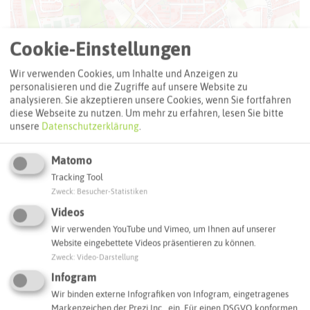
Cookie-Einstellungen
Wir verwenden Cookies, um Inhalte und Anzeigen zu
personalisieren und die Zugriffe auf unsere Website zu
analysieren. Sie akzeptieren unsere Cookies, wenn Sie fortfahren
diese Webseite zu nutzen.
Um mehr zu erfahren, lesen Sie bitte
unsere
Datenschutzerklärung
.
Matomo
Tracking Tool
Zweck
:
Besucher-Statistiken
Videos
Wir verwenden YouTube und Vimeo, um Ihnen auf unserer
Leaflet
|
©
OpenStreetMap
contributors |
weitere Lizenzen
Website eingebettete Videos präsentieren zu können.
Zweck
:
Video-Darstellung
Adresse:
Infogram
Ferienwohnung CASAJU
Wir binden externe Infografiken von Infogram, eingetragenes
Langeooger Straße 41
Markenzeichen der Prezi Inc., ein. Für einen DSGVO konformen