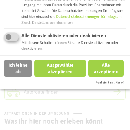
45772 Marl
Umgang mit Ihren Daten durch die Prezi Inc. übernehmen wir
keinerlei Gewähr. Die Datenschutzbestimmungen für Infogram
Webseite
sind hier einzusehen:
Datenschutzbestimmungen für Infogram
Zweck
:
Darstellung von Infografiken
Interaktive Karte
Alle Dienste aktivieren oder deaktivieren
Mit diesem Schalter können Sie alle Dienste aktivieren oder
deaktivieren.
Routenplanung zum Ziel:
Ich lehne
Ausgewählte
Alle
ÖPNV-Route finden
ab
akzeptieren
akzeptieren
Realisiert mit Klaro!
Autoroute finden
ATTRAKTIONEN IN DER UMGEBUNG
Was ihr hier noch erleben könnt