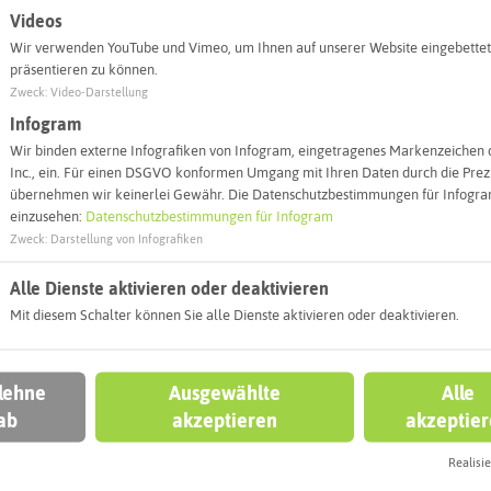
Videos
Wir verwenden YouTube und Vimeo, um Ihnen auf unserer Website eingebettet
präsentieren zu können.
Zweck
:
Video-Darstellung
Infogram
Wir binden externe Infografiken von Infogram, eingetragenes Markenzeichen 
Leaflet
|
©
OpenStreetMap
contributors |
weitere Lizenzen
Inc., ein. Für einen DSGVO konformen Umgang mit Ihren Daten durch die Prezi
übernehmen wir keinerlei Gewähr. Die Datenschutzbestimmungen für Infogram
l:
einzusehen:
Datenschutzbestimmungen für Infogram
Zweck
:
Darstellung von Infografiken
Autoroute finden
Alle Dienste aktivieren oder deaktivieren
Mit diesem Schalter können Sie alle Dienste aktivieren oder deaktivieren.
 lehne
Ausgewählte
Alle
ab
akzeptieren
akzeptie
eben könnt
Realisie