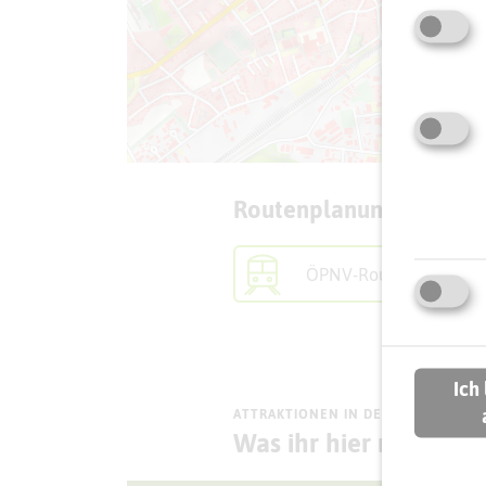
Routenplanung zum Zie
ÖPNV-Route finden
Ich
ATTRAKTIONEN IN DER UMGEBUNG
Was ihr hier noch erl