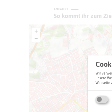
ANFAHRT
So kommt ihr zum Zie
+
−
Cooki
Wir verwen
unsere Web
Webseite 