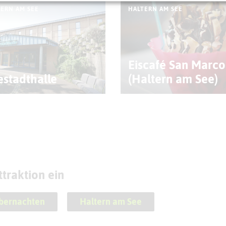
ERN AM SEE
HALTERN AM SEE
Eiscafé San Marco
estadthalle
(Haltern am See)
traktion ein
bernachten
Haltern am See