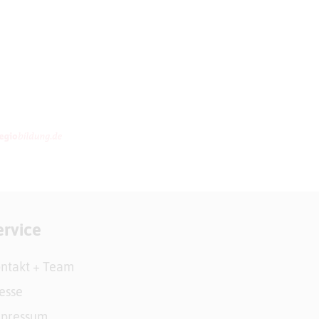
ervice
ntakt + Team
esse
mpressum