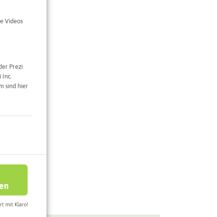
e Videos
der Prezi
 Inc.
 sind hier
ren
rt mit Klaro!