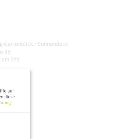
 Gartenblick / Sonnendeck
e 38
n am See
ffe auf
e Karte
en diese
ärung
.