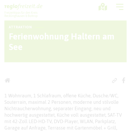
Freizeittipps für den Kreis
Recklinghausen & Bottrop
ATTRAKTION
Ausflugstipps
Ferienwohnung Haltern am
Sport + Bewegung
See
Aktuelles
Freizeitregion
1 Wohnraum, 1 Schlafraum, offene Küche, Dusche/WC,
Souterrain, maximal 2 Personen, moderne und stilvolle
Nichtraucherwohnung, separater Eingang, neu und
hochwertig ausgestattet, Küche voll ausgestattet, SAT-TV
mit 42-Zoll LED-HD-TV, DVD-Player, WLAN, Parkplatz,
Garage auf Anfrage, Terrasse mit Gartenmöbel + Grill,