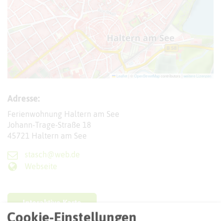
Leaflet
|
©
OpenStreetMap
contributors |
weitere Lizenzen
Adresse:
Ferienwohnung Haltern am See
Johann-Trage-Straße 18
45721 Haltern am See
stasch@web.de
Webseite
Interaktive Karte
Cookie-Einstellungen