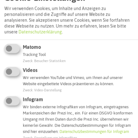
Routenplanung zum Ziel:
Wir verwenden Cookies, um Inhalte und Anzeigen zu
personalisieren und die Zugriffe auf unsere Website zu
analysieren. Sie akzeptieren unsere Cookies, wenn Sie fortfahren
diese Webseite zu nutzen.
Um mehr zu erfahren, lesen Sie bitte
ÖPNV-Route finden
unsere
Datenschutzerklärung
.
Matomo
Autoroute finden
Tracking Tool
Zweck
:
Besucher-Statistiken
Videos
ATTRAKTIONEN IN DER UMGEBUNG
Wir verwenden YouTube und Vimeo, um Ihnen auf unserer
Was ihr hier noch erleben könnt
Website eingebettete Videos präsentieren zu können.
Zweck
:
Video-Darstellung
HALTERN AM SEE
Infogram
Wir binden externe Infografiken von Infogram, eingetragenes
Markenzeichen der Prezi Inc., ein. Für einen DSGVO konformen
Umgang mit Ihren Daten durch die Prezi Inc. übernehmen wir
keinerlei Gewähr. Die Datenschutzbestimmungen für Infogram
sind hier einzusehen:
Datenschutzbestimmungen für Infogram
Zweck
:
Darstellung von Infografiken