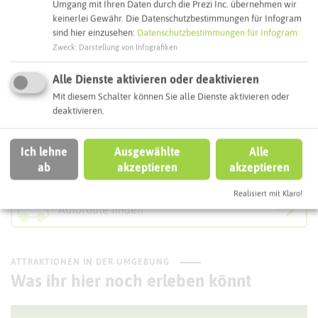
Umgang mit Ihren Daten durch die Prezi Inc. übernehmen wir
Webseite
keinerlei Gewähr. Die Datenschutzbestimmungen für Infogram
sind hier einzusehen:
Datenschutzbestimmungen für Infogram
Zweck
:
Darstellung von Infografiken
Interaktive Karte
Alle Dienste aktivieren oder deaktivieren
Mit diesem Schalter können Sie alle Dienste aktivieren oder
deaktivieren.
Routenplanung zum Ziel:
Ich lehne
Ausgewählte
Alle
ÖPNV-Route finden
ab
akzeptieren
akzeptieren
Realisiert mit Klaro!
Autoroute finden
ATTRAKTIONEN IN DER UMGEBUNG
Was ihr hier noch erleben könnt