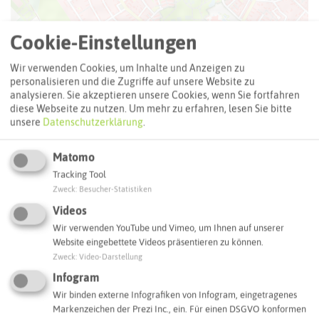
Cookie-Einstellungen
Wir verwenden Cookies, um Inhalte und Anzeigen zu
personalisieren und die Zugriffe auf unsere Website zu
analysieren. Sie akzeptieren unsere Cookies, wenn Sie fortfahren
diese Webseite zu nutzen.
Um mehr zu erfahren, lesen Sie bitte
unsere
Datenschutzerklärung
.
Matomo
Tracking Tool
Zweck
:
Besucher-Statistiken
Videos
Leaflet
|
©
OpenStreetMap
contributors |
weitere Lizenzen
Wir verwenden YouTube und Vimeo, um Ihnen auf unserer
Website eingebettete Videos präsentieren zu können.
Adresse:
Zweck
:
Video-Darstellung
Infogram
Ferienwohnung HertenFlats
Feldstraße 75
Wir binden externe Infografiken von Infogram, eingetragenes
45699 Herten
Markenzeichen der Prezi Inc., ein. Für einen DSGVO konformen