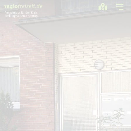
Freizeittipps für den Kreis
Recklinghausen & Bottrop
Ausflugstipps
Sport + Bewegung
Aktuelles
Freizeitregion