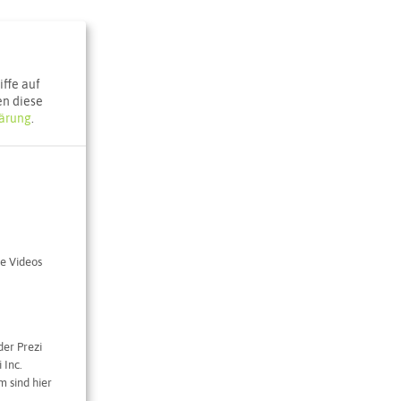
ffe auf
en diese
ärung
.
e Videos
der Prezi
 Inc.
 sind hier