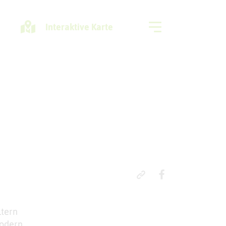
Interaktive Karte
Freizeitregion
ltern
modern