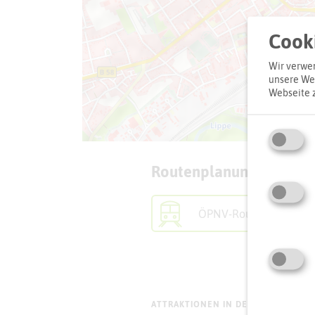
Cooki
Wir verwen
unsere Web
Webseite 
Routenplanung zum Zie
ÖPNV-Route finden
ATTRAKTIONEN IN DER UMGEBUNG