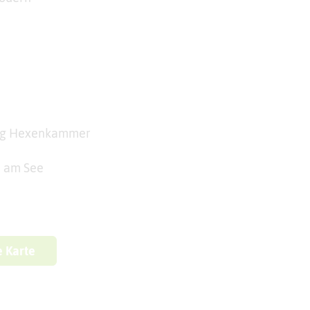
ng Hexenkammer
n am See
e Karte