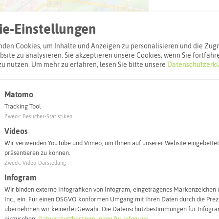
e-Einstellungen
den Cookies, um Inhalte und Anzeigen zu personalisieren und die Zugri
site zu analysieren. Sie akzeptieren unsere Cookies, wenn Sie fortfahr
zu nutzen.
Um mehr zu erfahren, lesen Sie bitte unsere
Datenschutzerkl
Matomo
Leaflet
|
©
OpenStreetMap
contributors |
weitere Lizenzen
Tracking Tool
l:
Zweck
:
Besucher-Statistiken
Videos
Wir verwenden YouTube und Vimeo, um Ihnen auf unserer Website eingebettet
Autoroute finden
präsentieren zu können.
Zweck
:
Video-Darstellung
Infogram
Wir binden externe Infografiken von Infogram, eingetragenes Markenzeichen 
Inc., ein. Für einen DSGVO konformen Umgang mit Ihren Daten durch die Prezi
übernehmen wir keinerlei Gewähr. Die Datenschutzbestimmungen für Infogram
einzusehen:
Datenschutzbestimmungen für Infogram