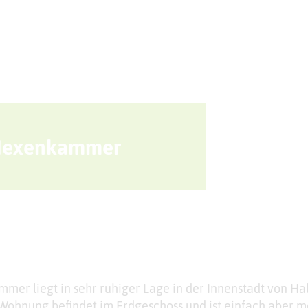
Sport + Bewegung
Aktuelles
Hexenkammer
r liegt in sehr ruhiger Lage in der Innenstadt von Ha
 Wohnung befindet im Erdgeschoss und ist einfach aber 