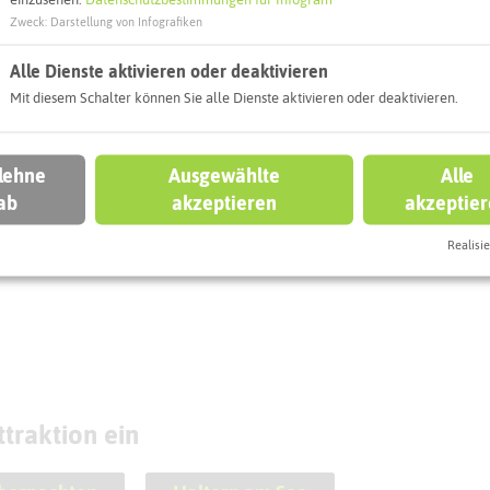
eben könnt
Zweck
:
Darstellung von Infografiken
Alle Dienste aktivieren oder deaktivieren
ERN AM SEE
HALTERN AM SEE
Mit diesem Schalter können Sie alle Dienste aktivieren oder deaktivieren.
 lehne
Ausgewählte
Alle
scafé San Marco
Stolperstein
ab
akzeptieren
akzeptie
altern am See)
Charlotte Lebenst
Realisie
traktion ein