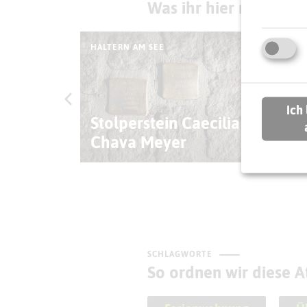
Was ihr hier noch erl
HALTERN AM SEE
HALT
Ich
Stolperstein Caecilia
Ei
Chava Meyer
(H
SCHLAGWORTE
So ordnen wir diese At