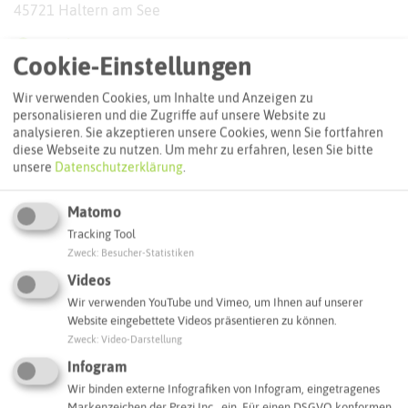
45721 Haltern am See
Webseite
Cookie-Einstellungen
Wir verwenden Cookies, um Inhalte und Anzeigen zu
Interaktive Karte
personalisieren und die Zugriffe auf unsere Website zu
analysieren. Sie akzeptieren unsere Cookies, wenn Sie fortfahren
diese Webseite zu nutzen.
Um mehr zu erfahren, lesen Sie bitte
Routenplanung zum Ziel:
unsere
Datenschutzerklärung
.
Matomo
ÖPNV-Route finden
Tracking Tool
Zweck
:
Besucher-Statistiken
Videos
Autoroute finden
Wir verwenden YouTube und Vimeo, um Ihnen auf unserer
Website eingebettete Videos präsentieren zu können.
Zweck
:
Video-Darstellung
ATTRAKTIONEN IN DER UMGEBUNG
Infogram
Was ihr hier noch erleben könnt
Wir binden externe Infografiken von Infogram, eingetragenes
Markenzeichen der Prezi Inc., ein. Für einen DSGVO konformen