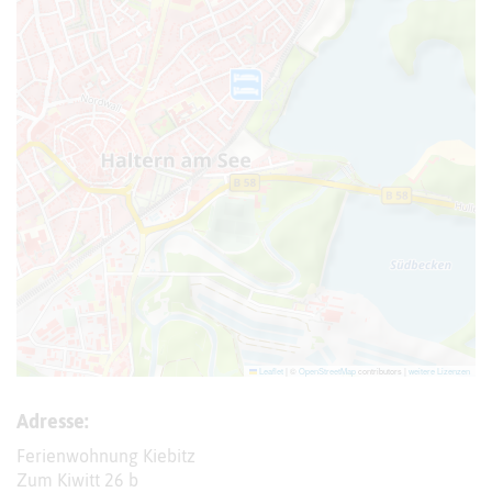
Leaflet
|
©
OpenStreetMap
contributors |
weitere Lizenzen
Adresse:
Ferienwohnung Kiebitz
Zum Kiwitt 26 b