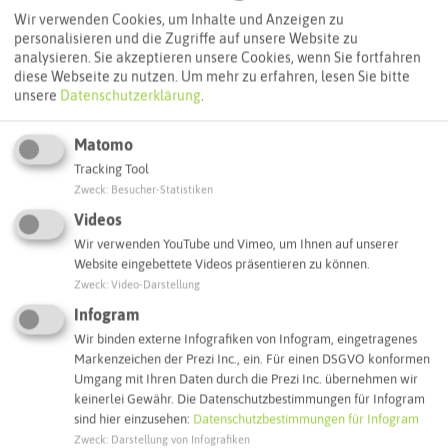
Routenplanung zum Ziel:
Wir verwenden Cookies, um Inhalte und Anzeigen zu
personalisieren und die Zugriffe auf unsere Website zu
analysieren. Sie akzeptieren unsere Cookies, wenn Sie fortfahren
ÖPNV-Route finden
diese Webseite zu nutzen.
Um mehr zu erfahren, lesen Sie bitte
unsere
Datenschutzerklärung
.
Autoroute finden
Matomo
Tracking Tool
Zweck
:
Besucher-Statistiken
Videos
ATTRAKTIONEN IN DER UMGEBUNG
Was ihr hier noch erleben könnt
Wir verwenden YouTube und Vimeo, um Ihnen auf unserer
Website eingebettete Videos präsentieren zu können.
Zweck
:
Video-Darstellung
RECKLINGHAUSEN
Infogram
Wir binden externe Infografiken von Infogram, eingetragenes
Markenzeichen der Prezi Inc., ein. Für einen DSGVO konformen
Umgang mit Ihren Daten durch die Prezi Inc. übernehmen wir
keinerlei Gewähr. Die Datenschutzbestimmungen für Infogram
sind hier einzusehen:
Datenschutzbestimmungen für Infogram
Zweck
:
Darstellung von Infografiken