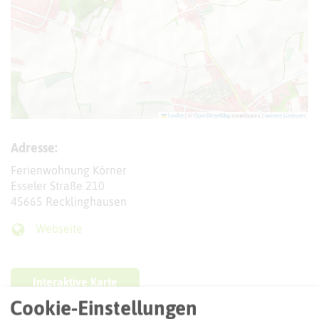
Leaflet
|
©
OpenStreetMap
contributors |
weitere Lizenzen
Adresse:
Ferienwohnung Körner
Esseler Straße 210
45665 Recklinghausen
Webseite
Interaktive Karte
Cookie-Einstellungen