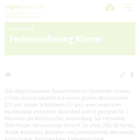
Freizeittipps für den Kreis
Recklinghausen & Bottrop
ATTRAKTION
Ausflugstipps
Ferienwohnung Körner
Sport + Bewegung
Aktuelles
Freizeitregion
Das abgeschlossene Appartement im Souterrain unseres
2-Fam.-Hauses besteht aus einem großen Wohnzimmer
(25 qm), einem Schlafraum (12 qm), einer separaten
Küchenzeile und einem Duschbad und ist geeignet für 2
Personen als Nichtraucher. Ausstattung: Sat-Fernseher,
DVD-Player, Stereoanlage (Anschl. für iPod, USB, SD-Karte),
WLAN-Anschluss, Backofen mit Cerankochfeld, Mikrowelle,
Kühlschrank, Spülmaschine, Kaffeemaschine,