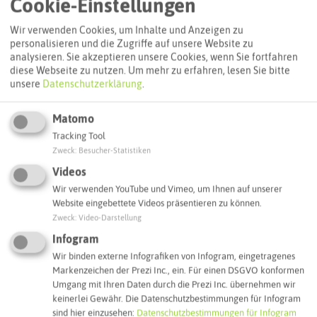
Cookie-Einstellungen
Wir verwenden Cookies, um Inhalte und Anzeigen zu
Routenplanung zum Ziel:
personalisieren und die Zugriffe auf unsere Website zu
analysieren. Sie akzeptieren unsere Cookies, wenn Sie fortfahren
diese Webseite zu nutzen.
Um mehr zu erfahren, lesen Sie bitte
ÖPNV-Route finden
unsere
Datenschutzerklärung
.
Matomo
Autoroute finden
Tracking Tool
Zweck
:
Besucher-Statistiken
Videos
ATTRAKTIONEN IN DER UMGEBUNG
Wir verwenden YouTube und Vimeo, um Ihnen auf unserer
Was ihr hier noch erleben könnt
Website eingebettete Videos präsentieren zu können.
Zweck
:
Video-Darstellung
Infogram
HALTERN AM SEE
Wir binden externe Infografiken von Infogram, eingetragenes
Markenzeichen der Prezi Inc., ein. Für einen DSGVO konformen
Umgang mit Ihren Daten durch die Prezi Inc. übernehmen wir
keinerlei Gewähr. Die Datenschutzbestimmungen für Infogram
sind hier einzusehen:
Datenschutzbestimmungen für Infogram