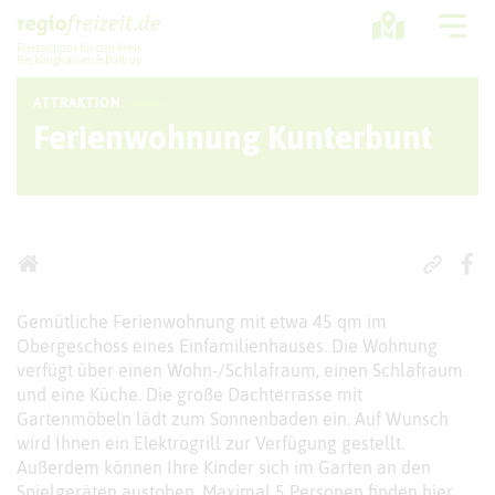
Freizeittipps für den Kreis
Recklinghausen & Bottrop
ATTRAKTION
Ausflugstipps
Ferienwohnung Kunterbunt
Sport + Bewegung
Aktuelles
Freizeitregion
Gemütliche Ferienwohnung mit etwa 45 qm im
Obergeschoss eines Einfamilienhauses. Die Wohnung
verfügt über einen Wohn-/Schlafraum, einen Schlafraum
und eine Küche. Die große Dachterrasse mit
Gartenmöbeln lädt zum Sonnenbaden ein. Auf Wunsch
wird Ihnen ein Elektrogrill zur Verfügung gestellt.
Außerdem können Ihre Kinder sich im Garten an den
Spielgeräten austoben. Maximal 5 Personen finden hier