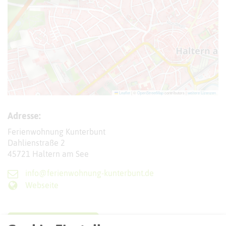
Leaflet
|
©
OpenStreetMap
contributors |
weitere Lizenzen
Adresse:
Ferienwohnung Kunterbunt
Dahlienstraße 2
45721 Haltern am See
info@ferienwohnung-kunterbunt.de
Webseite
Interaktive Karte